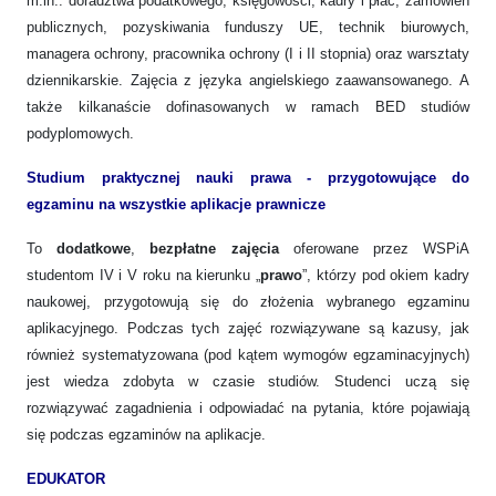
m.in.: doradztwa podatkowego, księgowości, kadry i płac, zamówień
publicznych, pozyskiwania funduszy UE, technik biurowych,
managera ochrony, pracownika ochrony (I i II stopnia) oraz warsztaty
dziennikarskie. Zajęcia z języka angielskiego zaawansowanego. A
także kilkanaście dofinasowanych w ramach BED studiów
podyplomowych.
Studium praktycznej nauki prawa - przygotowujące do
egzaminu na wszystkie aplikacje prawnicze
To
dodatkowe
,
bezpłatne zajęcia
oferowane przez WSPiA
studentom IV i V roku na kierunku „
prawo
”, którzy pod okiem kadry
naukowej, przygotowują się do złożenia wybranego egzaminu
aplikacyjnego. Podczas tych zajęć rozwiązywane są kazusy, jak
również systematyzowana (pod kątem wymogów egzaminacyjnych)
jest wiedza zdobyta w czasie studiów. Studenci uczą się
rozwiązywać zagadnienia i odpowiadać na pytania, które pojawiają
się podczas egzaminów na aplikacje.
EDUKATOR