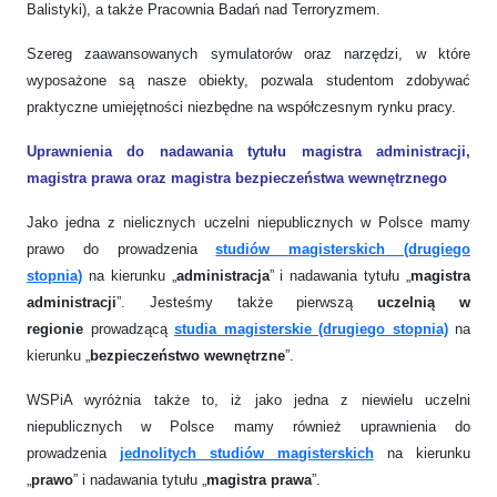
Balistyki), a także Pracownia Badań nad Terroryzmem.
Szereg zaawansowanych symulatorów oraz narzędzi, w które
wyposażone są nasze obiekty, pozwala studentom zdobywać
praktyczne umiejętności niezbędne na współczesnym rynku pracy.
Uprawnie
nia do nadawania tytułu magistra administracji,
magistra prawa oraz magistra bezpieczeństwa wewnętrznego
Jako jedna z nielicznych uczelni niepublicznych w Polsce mamy
prawo do prowadzenia
studiów magisterskich (drugiego
stopnia)
na kierunku „
administracja
” i nadawania tytułu „
magistra
administracji
”. Jesteśmy także pierwszą
uczelnią w
regionie
prowadzącą
studia magisterskie (drugiego stopnia)
na
kierunku „
bezpieczeństwo wewnętrzne
”.
WSPiA wyróżnia także to, iż jako jedna z niewielu uczelni
niepublicznych w Polsce mamy również uprawnienia do
prowadzenia
jednolitych studiów magisterskich
na kierunku
„
prawo
” i nadawania tytułu „
magistra prawa
”.