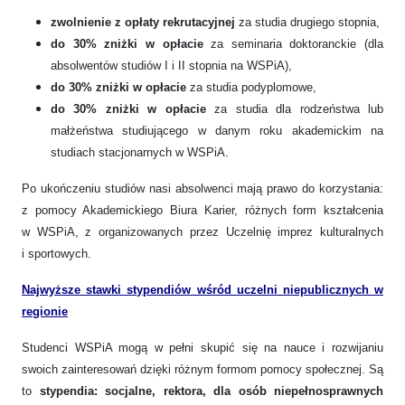
zwolnienie z opłaty rekrutacyjnej
za studia drugiego stopnia,
do 30% zniżki w opłacie
za seminaria doktoranckie (dla
absolwentów studiów I i II stopnia na WSPiA),
do 30% zniżki w opłacie
za studia podyplomowe,
do 30% zniżki w opłacie
za studia dla rodzeństwa lub
małżeństwa studiującego w danym roku akademickim na
studiach stacjonarnych w WSPiA.
Po ukończeniu studiów nasi absolwenci mają prawo do korzystania:
z pomocy Akademickiego Biura Karier, różnych form kształcenia
w WSPiA, z organizowanych przez Uczelnię imprez kulturalnych
i sportowych.
Najwyższe stawki stypendiów wśród uczelni niepublicznych w
regionie
Studenci WSPiA mogą w pełni skupić się na nauce i rozwijaniu
swoich zainteresowań dzięki różnym formom pomocy społecznej. Są
to
stypendia: socjalne, rektora, dla osób niepełnosprawnych