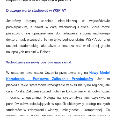
niepublicznych szkół wyższych pod nr 75.
Dlaczego warto studiować w WSPiA?
Jesteśmy jedyną uczelnią niepubliczną w województwie
podkarpackim, a nawet w całej wschodniej Polsce, która może
poszczycić się uprawnieniami do nadawania stopnia naukowego
doktora nauk prawnych. To nie tylko podnosi status WSPiA do rangi
uczelni akademickiej, ale także umieszcza nas w elitarnej grupie
najlepszych uczelni w Polsce.
Wchodzimy na nowy poziom nauczania!
W ostatnim roku nasza Uczelnia przestawiła się na
Nowy Model
Kształcenia – Punktowe Zaliczanie Przedmiotów
. Jest to
pierwsze takie systemowe rozwiązanie w skali nie tylko regionu, ale
całej Polski. Zaliczenie przedmiotu nie kończy się – jak dotychczas
– oceną z egzaminu. Polega na systematycznym uzyskiwaniu
punktów odzwierciedlających w sposób obiektywny postęp naszych
studentów w zdobywaniu wiedzy, umiejętności i kompetencji. Co