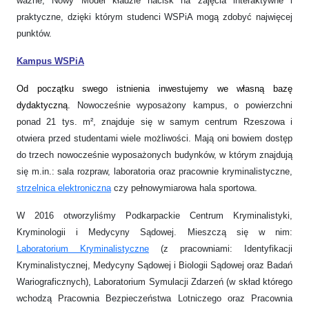
ważne, Nowy Model kładzie nacisk na zajęcia interaktywne i
praktyczne, dzięki którym studenci WSPiA mogą zdobyć najwięcej
punktów.
Kampus WSPiA
Od początku swego istnienia inwestujemy we własną bazę
dydaktyczną.
Nowocześnie wyposażony kampus, o powierzchni
ponad 21 tys. m², znajduje się w samym centrum Rzeszowa i
otwiera przed studentami wiele możliwości. Mają oni bowiem dostęp
do trzech nowocześnie wyposażonych budynków, w którym znajdują
się m.in.: sala rozpraw, laboratoria oraz pracownie kryminalistyczne,
strzelnica elektroniczna
czy pełnowymiarowa hala sportowa.
W 2016 otworzyliśmy Podkarpackie Centrum Kryminalistyki,
Kryminologii i Medycyny Sądowej. Mieszczą się w nim:
Laboratorium Kryminalistyczne
(z pracowniami: Identyfikacji
Kryminalistycznej, Medycyny Sądowej i Biologii Sądowej oraz Badań
Wariograficznych), Laboratorium Symulacji Zdarzeń (w skład którego
wchodzą Pracownia Bezpieczeństwa Lotniczego oraz Pracownia