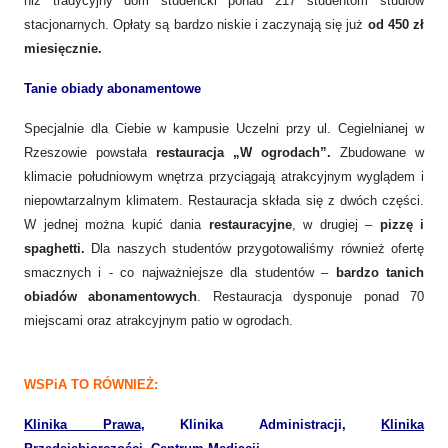
niż tradycyjny dom studencki ponad 217 studentom studiów
stacjonarnych. Opłaty są bardzo niskie i zaczynają się już
od 450 zł
miesięcznie.
Tanie obiady abonamentowe
Specjalnie dla Ciebie w kampusie Uczelni przy ul. Cegielnianej w
Rzeszowie powstała
restauracja „W ogrodach”.
Zbudowane w
klimacie południowym wnętrza przyciągają atrakcyjnym wyglądem i
niepowtarzalnym klimatem. Restauracja składa się z dwóch części.
W jednej można kupić dania
restauracyjne
, w drugiej –
pizzę i
spaghetti.
Dla naszych studentów przygotowaliśmy również ofertę
smacznych i - co najważniejsze dla studentów –
bardzo tanich
obiadów abonamentowych
. Restauracja dysponuje ponad 70
miejscami oraz atrakcyjnym patio w ogrodach.
WSPiA TO RÓWNIEŻ:
Klinika Prawa
, Klinika Administracji,
Klinika