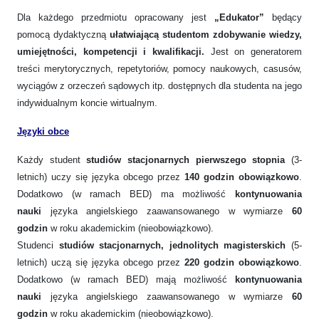
Dla każdego przedmiotu opracowany jest
„Edukator”
będący
pomocą dydaktyczną
ułatwiającą studentom zdobywanie wiedzy,
umiejętności, kompetencji i kwalifikacji.
Jest on generatorem
treści merytorycznych, repetytoriów, pomocy naukowych, casusów,
wyciągów z orzeczeń sądowych itp. dostępnych dla studenta na jego
indywidualnym koncie wirtualnym.
Języki obce
Każdy student
studiów stacjonarnych pierwszego stopnia
(3-
letnich) uczy się języka obcego przez
140 godzin obowiązkowo
.
Dodatkowo (w ramach BED) ma możliwość
kontynuowania
nauki
języka angielskiego zaawansowanego w wymiarze
60
godzin
w roku akademickim (nieobowiązkowo).
Studenci
studiów stacjonarnych, jednolitych magisterskich
(5-
letnich) uczą się języka obcego przez
220 godzin obowiązkowo
.
Dodatkowo (w ramach BED) mają możliwość
kontynuowania
nauki
języka angielskiego zaawansowanego w wymiarze
60
godzin
w roku akademickim (nieobowiązkowo).