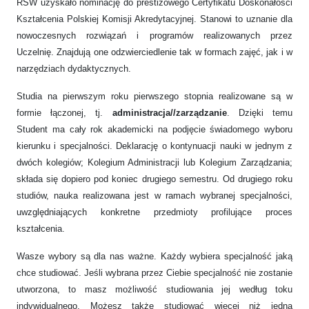
RSW uzyskało nominację do prestiżowego Certyfikatu Doskonałości
Kształcenia Polskiej Komisji Akredytacyjnej. Stanowi to uznanie dla
nowoczesnych rozwiązań i programów realizowanych przez
Uczelnię. Znajdują one odzwierciedlenie tak w formach zajęć, jak i w
narzędziach dydaktycznych.
Studia na pierwszym roku pierwszego stopnia realizowane są w
formie łączonej, tj.
administracja//zarządzanie
. Dzięki temu
Student ma cały rok akademicki na podjęcie świadomego wyboru
kierunku i specjalności. Deklarację o kontynuacji nauki w jednym z
dwóch kolegiów; Kolegium Administracji lub Kolegium Zarządzania;
składa się dopiero pod koniec drugiego semestru. Od drugiego roku
studiów, nauka realizowana jest w ramach wybranej specjalności,
uwzględniających konkretne przedmioty profilujące proces
kształcenia.
Wasze wybory są dla nas ważne. Każdy wybiera specjalność jaką
chce studiować. Jeśli wybrana przez Ciebie specjalność nie zostanie
utworzona, to masz możliwość studiowania jej według toku
indywidualnego. Możesz także studiować więcej niż jedną