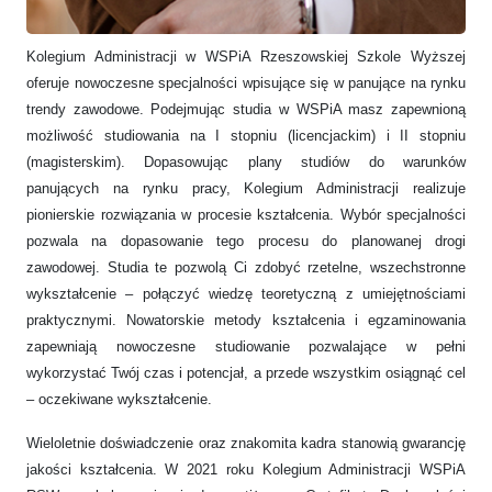
Kolegium Administracji w WSPiA Rzeszowskiej Szkole Wyższej
oferuje nowoczesne specjalności wpisujące się w panujące na rynku
trendy zawodowe. Podejmując studia w WSPiA masz zapewnioną
możliwość studiowania na I stopniu (licencjackim) i II stopniu
(magisterskim). Dopasowując plany studiów do warunków
panujących na rynku pracy, Kolegium Administracji realizuje
pionierskie rozwiązania w procesie kształcenia. Wybór specjalności
pozwala na dopasowanie tego procesu do planowanej drogi
zawodowej. Studia te pozwolą Ci zdobyć rzetelne, wszechstronne
wykształcenie – połączyć wiedzę teoretyczną z umiejętnościami
praktycznymi. Nowatorskie metody kształcenia i egzaminowania
zapewniają nowoczesne studiowanie pozwalające w pełni
wykorzystać Twój czas i potencjał, a przede wszystkim osiągnąć cel
– oczekiwane wykształcenie.
Wieloletnie doświadczenie oraz znakomita kadra stanowią gwarancję
jakości kształcenia. W 2021 roku Kolegium Administracji WSPiA