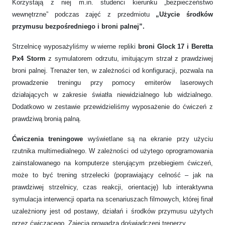
Korzystają z niej m.in. studenci kierunku „bezpieczeństwo
wewnętrzne” podczas zajęć z przedmiotu
„Użycie środków
przymusu bezpośredniego i broni palnej”.
Strzelnicę wyposażyliśmy w wierne repliki
broni Glock 17 i Beretta
Px4 Storm
z symulatorem odrzutu, imitującym strzał z prawdziwej
broni palnej. Trenażer ten, w zależności od konfiguracji, pozwala na
prowadzenie treningu przy pomocy emiterów laserowych
działających w zakresie światła niewidzialnego lub widzialnego.
Dodatkowo w zestawie przewidzieliśmy wyposażenie do ćwiczeń z
prawdziwą bronią palną.
Ćwiczenia treningowe
wyświetlane są na ekranie przy użyciu
rzutnika multimedialnego. W zależności od użytego oprogramowania
zainstalowanego na komputerze sterującym przebiegiem ćwiczeń,
może to być trening strzelecki (poprawiający celność – jak na
prawdziwej strzelnicy, czas reakcji, orientację) lub interaktywna
symulacja interwencji oparta na scenariuszach filmowych, której finał
uzależniony jest od postawy, działań i środków przymusu użytych
przez ćwiczącego. Zajęcia prowadzą doświadczeni trenerzy.