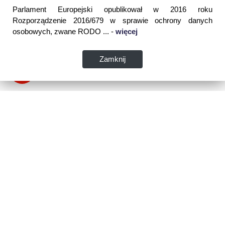
Parlament Europejski opublikował w 2016 roku
Rozporządzenie 2016/679 w sprawie ochrony danych
osobowych, zwane RODO ... -
więcej
Zamknij
Dane kontaktowe:
WSPIA Rzeszowska Szkoła Wyższa
ul. Cegielniana 14 (boczna al. Rejtana)
35-310 Rzeszów
tel. 17 867 04 00