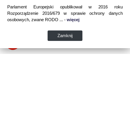
Parlament Europejski opublikował w 2016 roku
Rozporządzenie 2016/679 w sprawie ochrony danych
osobowych, zwane RODO ... -
więcej
Zamknij
Dane kontaktowe:
WSPIA Rzeszowska Szkoła Wyższa
ul. Cegielniana 14 (boczna al. Rejtana)
35-310 Rzeszów
tel. 17 867 04 00