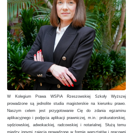
W Kolegium Prawa WSPiA Rzeszowskiej Szkoły Wyższej
prowadzone są jednolite studia magisterskie na kierunku prawo.
Naszym celem jest przygotowanie Cię do zdania egzaminu
aplikacyjnego i podjęcia aplikacji prawniczej, m.in.: prokuratorskiej,
sędziowskiej, adwokackiej, radcowskiej i notarialnej. Służą temu
między innymi zajęcia prowadzone w formie warsztatów i pracowni