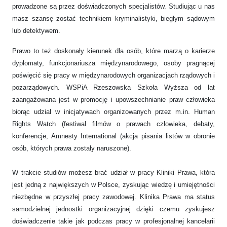
prowadzone są przez doświadczonych specjalistów. Studiując u nas
masz szansę zostać technikiem kryminalistyki, biegłym sądowym
lub detektywem.
Prawo to też doskonały kierunek dla osób, które marzą o karierze
dyplomaty, funkcjonariusza międzynarodowego, osoby pragnącej
poświęcić się pracy w międzynarodowych organizacjach rządowych i
pozarządowych. WSPiA Rzeszowska Szkoła Wyższa od lat
zaangażowana jest w promocję i upowszechnianie praw człowieka
biorąc udział w inicjatywach organizowanych przez m.in. Human
Rights Watch (festiwal filmów o prawach człowieka, debaty,
konferencje, Amnesty International (akcja pisania listów w obronie
osób, których prawa zostały naruszone).
W trakcie studiów możesz brać udział w pracy Kliniki Prawa, która
jest jedną z największych w Polsce, zyskując wiedzę i umiejętności
niezbędne w przyszłej pracy zawodowej. Klinika Prawa ma status
samodzielnej jednostki organizacyjnej dzięki czemu zyskujesz
doświadczenie takie jak podczas pracy w profesjonalnej kancelarii