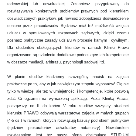
radcowskiej lub adwokackiej. Zostaniesz przygotowany do
rozwiązywania konkretnych problemów prawnych pod kierunkiem
doświadczonych praktyków, jak również zdobędziesz doświadczenie
cenione przez pracodawców. Będziesz miał też możliwość wzięcia
udziału w symulowanych rozprawach sądowych, dzięki czemu
poznasz praktyczne zasady udziału w procesie karnym i cywilnym.
Dla studentów obsługujących klientów w ramach Kliniki Prawa
organizowane są szkolenia dodatkowe podnoszące ich kompetencje
w obszarze mediacji, arbitrażu, psychologii sądowej itd.
W planie studiów kładziemy szczególny nacisk na zajęcia
praktyczne po to, aby w jak największym stopniu wyposażyć Cię nie
tylko w wiedzę, ale też w umiejętności i kompetencje, które pozwolą
zdać Ci egzamin na wymarzoną aplikację. Poza Kliniką Prawa,
począwszy od II do końca V roku studiów wszyscy studenci
kierunku PRAWO odbywają warsztatowe zajęcia w małych grupach
(4-5 os.) w ramach, których rozwiązują kazusy pod okiem praktyków
(sędziów, prokuratorów, adwokatów, notariuszy). Nowatorskim
rozwiązaniem jest też nasza oferta obejmująca STUDIUM