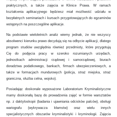
praktycznych, a także zajęcia w Klinice Prawa. W ramach
kształcenia aplikacyjnego będziesz miał możliwość udziału w
bezpłatnych seminariach i kursach przygotowujących do egzaminów
wstępnych na poszczególne aplikacje.
Na podstawie wieloletnich analiz wiemy jednak, że nie wszyscy
absolwenci kierunku prawo decydują się na odbycie aplikacji, dlatego
program studiów uwzględnia również przedmioty, które przygotują
Cię do podjęcia pracy w szeroko rozumianych urzędach,
jednostkach administracji rządowej i samorządowej, biurach
doradztwa podatkowego, bankach, firmach ubezpieczeniowych, a
także w formacjach mundurowych (policja, straż miejska, straż
graniczna, służba celna, wojsko).
Posiadając doskonale wyposażone Laboratorium Kryminalistyczne
mamy doskonałą bazę do prowadzenia zajęć w formie warsztatów
np. z daktyloskopii (badania i ujawniania odcisków palców), obsługi
wariografu (wykrywacza kłamstw) oraz wielu innych
specjalistycznych obszarów kryminalistyki i kryminologii. Zajęcia