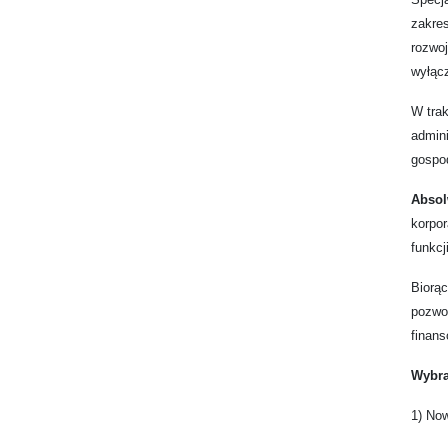
zakre
rozwoj
wyłącz
W trak
admini
gospo
Absol
korpor
funkcj
Biorą
pozwol
finans
Wybra
1) No