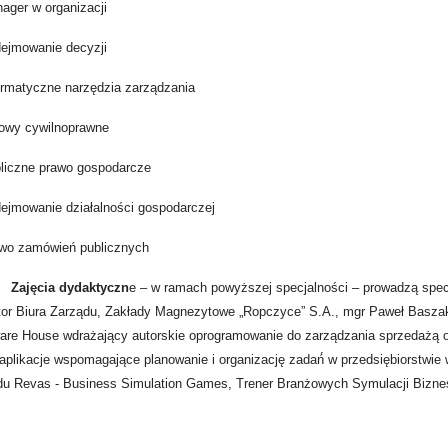
ager w organizacji
dejmowanie decyzji
ormatyczne narzędzia zarządzania
owy cywilnoprawne
bliczne prawo gospodarcze
ejmowanie działalności gospodarczej
awo zamówień publicznych
Zajęcia dydaktyczn
e – w ramach powyższej specjalności – prowadzą specj
tor Biura Zarządu, Zakłady Magnezytowe „Ropczyce” S.A., mgr Paweł Bas
ware House wdrażający autorskie oprogramowanie do zarządzania sprzedażą 
aplikacje wspomagające planowanie i organizację zadań́ w przedsiębiorstwi
du Revas - Business Simulation Games, Trener Branżowych Symulacji Bizn