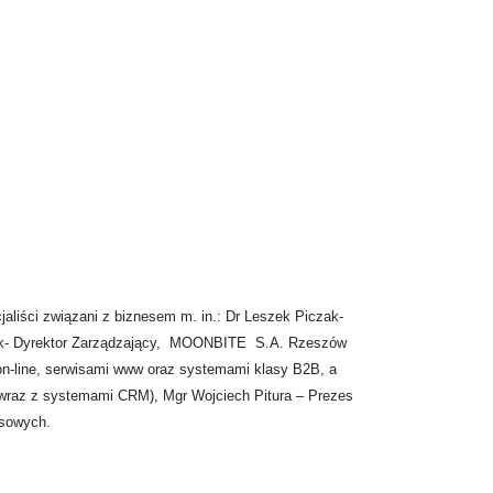
aliści związani z biznesem m. in.: Dr Leszek Piczak-
zak- Dyrektor Zarządzający, MOONBITE S.A. Rzeszów
on-line, serwisami www oraz systemami klasy B2B, a
e wraz z systemami CRM), Mgr Wojciech Pitura – Prezes
esowych.