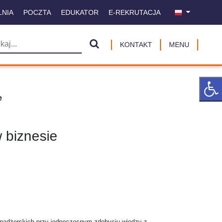
LNIA
POCZTA
EDUKATOR
E-REKRUTACJA
KONTAKT
MENU
e
 biznesie
nadżerskich przy jednoczesnym zdobyciu wiedzy z