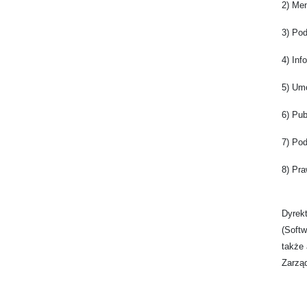
2) Men
3) Po
4) Inf
5) Um
6) Pu
7) Pod
8) Pr
Dyrek
(Soft
także 
Zarzą