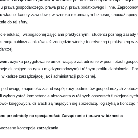
su prawa gospodarczego, prawa pracy, prawa podatkowego i inne. Zaproponow
u własnej kariery zawodowej w szeroko rozumianym biznesie, chociaż specyfi
nie do tej sfery.
cie edukacji wzbogaconej zajęciami praktycznymi, studenci poznają zasady
stracją publiczną jak również zdobędzie wiedzę teoretyczną i praktyczną w z
darczej.
went
uzyska przygotowanie umożliwiające zatrudnienie w podmiotach gospoda
acje działające na rynku międzynarodowym) i różnym profilu działalności. P
i w kadrze zarządzającej jak i administracji publicznej.
c pod uwagę znajomość zasad współpracy podmiotów gospodarczych z otocze
i wykorzystać kompetencje absolwenta w różnych obszarach funkcjonalnych, 
owo- księgowych, działach zajmujących się sprzedażą, logistyką a kończąc n
ne przedmioty na specjalności: Zarządzanie i prawo w biznesie:
woczesne koncepcje zarządzania