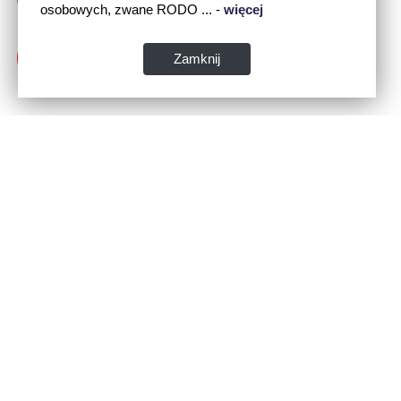
osobowych, zwane RODO ... -
więcej
Zamknij
Dane kontaktowe:
WSPIA Rzeszowska Szkoła Wyższa
ul. Cegielniana 14 (boczna al. Rejtana)
35-310 Rzeszów
tel. 17 867 04 00