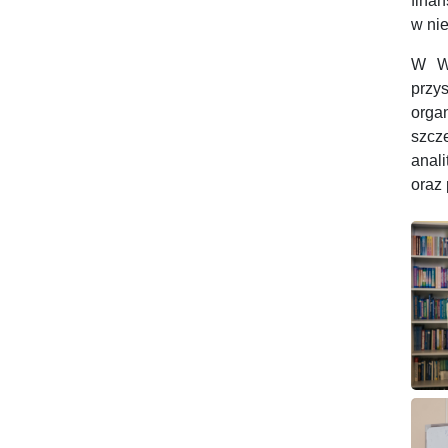
finan
w nie
W WS
przy
orga
szcz
anal
oraz