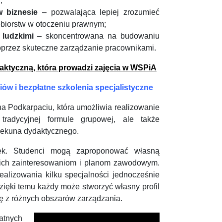
;
w biznesie
– pozwalająca lepiej zrozumieć
biorstw w otoczeniu prawnym;
 ludzkimi
– skoncentrowana na budowaniu
poprzez skuteczne zarządzanie pracownikami.
ktyczną, która prowadzi zajęcia w WSPiA
ów i bezpłatne szkolenia specjalistyczne
na Podkarpaciu, która umożliwia realizowanie
tradycyjnej formule grupowej, ale także
iekuna dydaktycznego.
tek. Studenci mogą zaproponować własną
 ich zainteresowaniom i planom zawodowym.
realizowania kilku specjalności jednocześnie
ięki temu każdy może stworzyć własny profil
ę z różnych obszarów zarządzania.
atnych