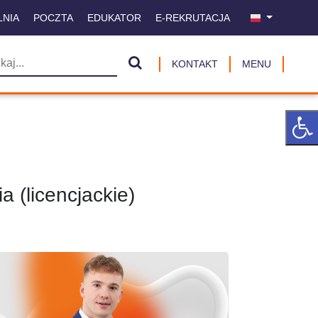
LNIA
POCZTA
EDUKATOR
E-REKRUTACJA
KONTAKT
MENU
a (licencjackie)