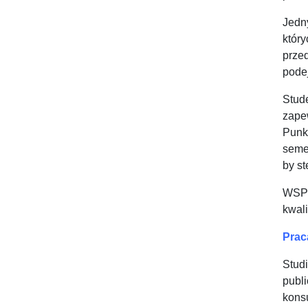
Jedn
któr
prze
pode
Stude
zape
Punk
seme
by st
WSPi
kwal
Prac
Stud
publ
kons