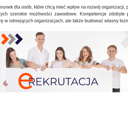
erunek dla osób, które chcą mieć wpływ na rozwój organizacji, p
cych szerokie możliwości zawodowe. Kompetencje zdobyte p
rę w istniejących organizacjach, ale także budować własny biz