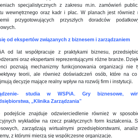
leniach specjalistycznych z zakresu m.in. zamówień public
tu wewnętrznego oraz kadr i płac. W planach jest również 
emii przygotowujących przyszłych doradców podatko
gowych.
się od ekspertów związanych z biznesem i zarządzaniem
A od lat współpracuje z praktykami biznesu, przedsiębio
dżerami oraz ekspertami reprezentującymi różne branże. Dzięk
enci poznają mechanizmy funkcjonowania organizacji nie t
pektywy teorii, ale również doświadczeń osób, które na co
mują decyzje mające realny wpływ na rozwój firm i instytucji.
ządzenie- studia w WSPiA. Gry biznesowe, wirt
dsiębiorstwa, „Klinika Zarządzania”
e podejście znajduje odzwierciedlenie również w sposob
ycyjnych wykładów na rzecz praktycznych form kształcenia. S
esowych, zarządzają wirtualnymi przedsiębiorstwami, anali
emy, z którymi mierzą się współczesne organizacje.