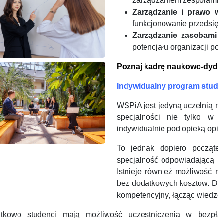
zarządzaniem zespołami
Zarządzanie i prawo 
funkcjonowanie przedsię
Zarządzanie zasobami
potencjału organizacji 
Poznaj kadrę naukowo-dyda
Indywidualny program studi
WSPiA jest jedyną uczelnią 
specjalności nie tylko w 
indywidualnie pod opieką op
To jednak dopiero począ
specjalność odpowiadającą
Istnieje również możliwość 
bez dodatkowych kosztów. Dz
kompetencyjny, łącząc wiedz
tkowo studenci mają możliwość uczestniczenia w bezpł