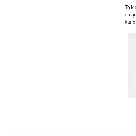
To ki
dają
karie