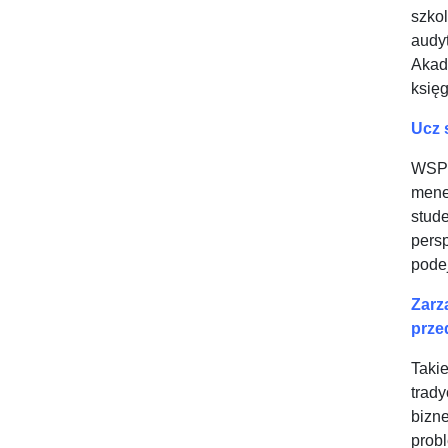
szko
audy
Akad
księ
Ucz 
WSPi
mene
stud
pers
podej
Zar
prze
Taki
trad
bizn
probl