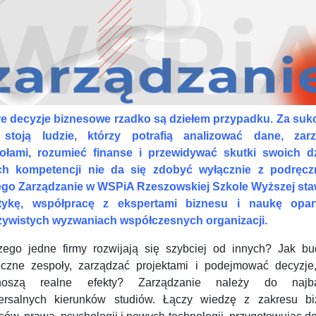
e decyzje biznesowe rzadko są dziełem przypadku. Za su
 stoją ludzie, którzy potrafią analizować dane, zar
ołami, rozumieć finanse i przewidywać skutki swoich dz
ch kompetencji nie da się zdobyć wyłącznie z podręcz
ego Zarządzanie w WSPiA Rzeszowskiej Szkole Wyższej sta
tykę, współpracę z ekspertami biznesu i naukę opa
zywistych wyzwaniach współczesnych organizacji.
zego jedne firmy rozwijają się szybciej od innych? Jak b
eczne zespoły, zarządzać projektami i podejmować decyzje,
noszą realne efekty? Zarządzanie należy do najbar
ersalnych kierunków studiów. Łączy wiedzę z zakresu bi