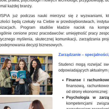
sów, prawa, psychologii i nowych technologii, przygotowując d
mal każdej branży.
PiA już podczas nauki mierzysz się z wyzwaniami, k
szłości będą czekały na Ciebie w przedsiębiorstwach, instytu
nizacjach. Program studiów kładzie nacisk na kompe
ególnie cenione przez pracodawców: umiejętność pracy zespo
itycznego myślenia, skutecznej komunikacji, zarządzania proj
 podejmowania decyzji biznesowych.
Zarządzanie –
specjalności
Studenci mogą rozwijać sw
odpowiadających aktualnym 
Finanse i rachunkow
finansową, rachunkowo
od strony ekonomicznej;
Psychologia w zarzą
kompetencjami związ