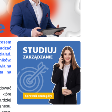
kcesem
ządzać
iałań.
ników.
wia na
rtą na
udować
 które
dziej
znesu,