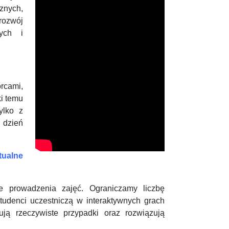
znych,
rozwój
wych i
rcami,
i temu
ylko z
 dzień
ualne
ie prowadzenia zajęć. Ograniczamy liczbę
tudenci uczestniczą w interaktywnych grach
zują rzeczywiste przypadki oraz rozwiązują