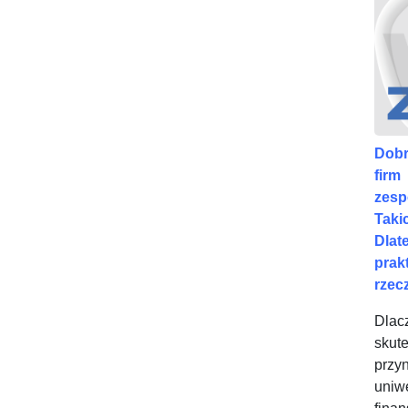
Dobr
firm
zesp
Taki
Dlat
prak
rzec
Dlac
skut
przy
uniw