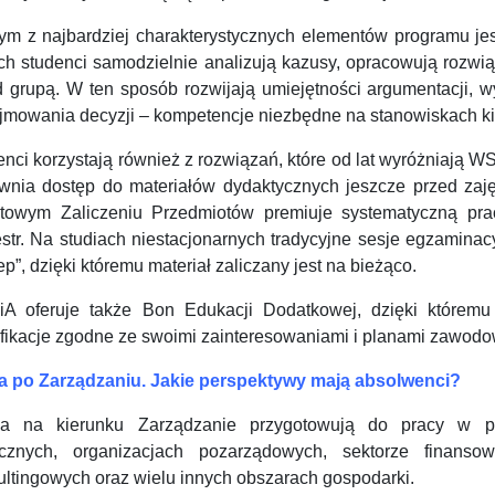
ym z najbardziej charakterystycznych elementów programu jest
ych studenci samodzielnie analizują kazusy, opracowują rozwi
d grupą. W ten sposób rozwijają umiejętności argumentacji, w
jmowania decyzji – kompetencje niezbędne na stanowiskach ki
nci korzystają również z rozwiązań, które od lat wyróżniają WS
wnia dostęp do materiałów dydaktycznych jeszcze przed zaj
towym Zaliczeniu Przedmiotów premiuje systematyczną pra
str. Na studiach niestacjonarnych tradycyjne sesje egzamina
ep”, dzięki któremu materiał zaliczany jest na bieżąco.
A oferuje także Bon Edukacji Dodatkowej, dzięki któremu
ifikacje zgodne ze swoimi zainteresowaniami i planami zawod
a po Zarządzaniu. Jakie perspektywy mają absolwenci?
ia na kierunku Zarządzanie przygotowują do pracy w prz
icznych, organizacjach pozarządowych, sektorze finans
ultingowych oraz wielu innych obszarach gospodarki.