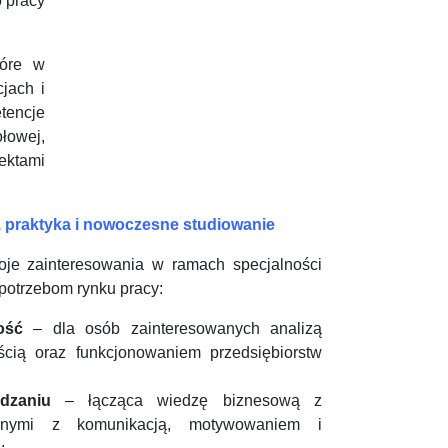
o pracy
tóre w
cjach i
tencje
łowej,
ektami
, praktyka i nowoczesne studiowanie
oje zainteresowania w ramach specjalności
potrzebom rynku pracy:
ość
– dla osób zainteresowanych analizą
ścią oraz funkcjonowaniem przedsiębiorstw
dzaniu
– łącząca wiedzę biznesową z
anymi z komunikacją, motywowaniem i