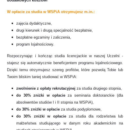
dodatkowych kosztów
!
W op
łacie za studia w WSPiA otrzymujesz m.in.:
zajęcia dydaktyczne,
drugi kierunek i drugą specjalność bezpłatnie,
bezpłatne egzaminy i zaliczenia,
program lojalnościowy.
Rozpoczynając i kończąc studia licencjackie w naszej Uczelni -
stajesz się automatycznie beneficjentem programu lojalnościowego.
Dzięki temu otrzymujesz szereg profitów, które pozwolą Tobie lub
Twoim bliskim taniej studiować w WSPiA:
zwolnienie z opłaty rekrutacyjnej
za studia drugiego stopnia,
do 30% zniżki w opłacie
za seminaria doktoranckie (dla
absolwentów studiów I i II stopnia na WSPiA),
do 30% zniżki w opłacie
za studia podyplomowe,
do 30% zniżki w opłacie
za studia dla rodzeństwa lub
małżeństwa studiującego w danym roku akademickim na