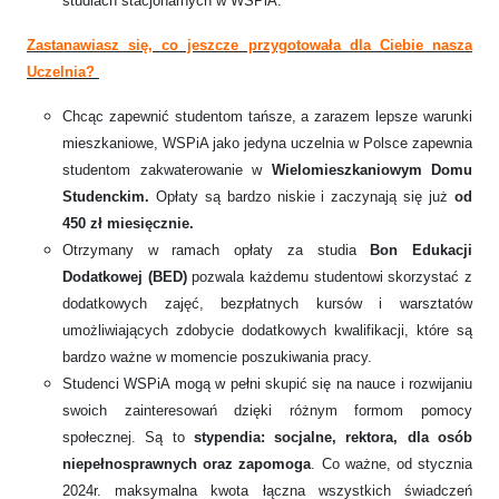
studiach stacjonarnych w WSPiA.
Zastanawiasz się, co jeszcze przygotowała dla Ciebie nasza
Uczelnia?
Chcąc zapewnić studentom tańsze, a zarazem lepsze warunki
mieszkaniowe, WSPiA jako jedyna uczelnia w Polsce zapewnia
studentom zakwaterowanie w
Wielomieszkaniowym Domu
Studenckim.
Opłaty są bardzo niskie i zaczynają się już
od
450 zł miesięcznie.
Otrzymany w ramach opłaty za studia
Bon Edukacji
Dodatkowej (BED)
pozwala każdemu studentowi skorzystać z
dodatkowych zajęć, bezpłatnych kursów i warsztatów
umożliwiających zdobycie dodatkowych kwalifikacji, które są
bardzo ważne w momencie poszukiwania pracy.
Studenci WSPiA mogą w pełni skupić się na nauce i rozwijaniu
swoich zainteresowań dzięki różnym formom pomocy
społecznej. Są to
stypendia: socjalne, rektora, dla osób
niepełnosprawnych oraz zapomoga
. Co ważne, od stycznia
2024r. maksymalna kwota łączna wszystkich świadczeń