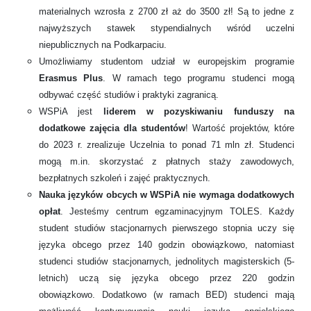
materialnych wzrosła z 2700 zł aż do 3500 zł! Są to jedne z
najwyższych stawek stypendialnych wśród uczelni
niepublicznych na Podkarpaciu.
Umożliwiamy studentom udział w europejskim programie
Erasmus Plus
. W ramach tego programu studenci mogą
odbywać część studiów i praktyki zagranicą.
WSPiA jest
liderem w pozyskiwaniu funduszy na
dodatkowe zajęcia dla studentów
! Wartość projektów, które
do 2023 r. zrealizuje Uczelnia to ponad 71 mln zł. Studenci
mogą m.in. skorzystać z płatnych staży zawodowych,
bezpłatnych szkoleń i zajęć praktycznych.
Nauka języków obcych w WSPiA nie wymaga dodatkowych
opłat
. Jesteśmy centrum egzaminacyjnym TOLES. Każdy
student studiów stacjonarnych pierwszego stopnia uczy się
języka obcego przez 140 godzin obowiązkowo, natomiast
studenci studiów stacjonarnych, jednolitych magisterskich (5-
letnich) uczą się języka obcego przez 220 godzin
obowiązkowo. Dodatkowo (w ramach BED) studenci mają