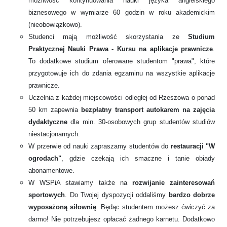
możliwość kontynuowania nauki języka angielskiego
biznesowego w wymiarze 60 godzin w roku akademickim
(nieobowiązkowo).
Studenci mają możliwość skorzystania ze
Studium
Praktycznej Nauki Prawa - Kursu na aplikacje prawnicze
.
To dodatkowe studium oferowane studentom "prawa", które
przygotowuje ich do zdania
egzaminu na wszystkie aplikacje
prawnicze.
Uczelnia z
każdej miejscowości odległej od Rzeszowa o ponad
50 km zapewnia
bezpłatny transport autokarem na zajęcia
dydaktyczne
dla min. 30-osobowych grup studentów studiów
niestacjonarnych.
W przerwie od nauki zapraszamy studentów do
restauracji "W
ogrodach"
, gdzie czekają ich smaczne i tanie obiady
abonamentowe.
W WSPiA stawiamy także na
rozwijanie zainteresowań
sportowych
.
Do Twojej dyspozycji oddaliśmy
bardzo dobrze
wyposażoną siłownię
. Będąc studentem możesz ćwiczyć za
darmo! Nie potrzebujesz opłacać żadnego karnetu. Dodatkowo