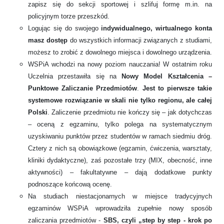
zapisz się do sekcji sportowej i szlifuj formę m.in. na
policyjnym torze przeszkód.
Logując się do swojego
indywidualnego, wirtualnego konta
masz dostęp
do wszystkich informacji związanych z studiami,
możesz to zrobić z dowolnego miejsca i dowolnego urządzenia.
WSPiA wchodzi na nowy poziom nauczania! W ostatnim roku
Uczelnia przestawiła się na
Nowy Model Kształcenia –
Punktowe Zaliczanie Przedmiotów
.
Jest to pierwsze takie
systemowe rozwiązanie w skali nie tylko regionu, ale całej
Polski
. Zaliczenie przedmiotu nie kończy się – jak dotychczas
– oceną z egzaminu, tylko polega na systematycznym
uzyskiwaniu punktów przez studentów w ramach siedmiu dróg.
Cztery z nich są obowiązkowe (egzamin, ćwiczenia, warsztaty,
kliniki dydaktyczne), zaś pozostałe trzy (MIX, obecność, inne
aktywności) – fakultatywne – dają dodatkowe punkty
podnoszące końcową ocenę.
Na studiach niestacjonarnych w miejsce tradycyjnych
egzaminów WSPiA wprowadziła zupełnie nowy sposób
zaliczania przedmiotów -
SBS, czyli „step by step - krok po