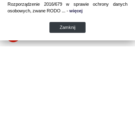
Rozporządzenie 2016/679 w sprawie ochrony danych
osobowych, zwane RODO ... -
więcej
Zamknij
Dane kontaktowe:
WSPIA Rzeszowska Szkoła Wyższa
ul. Cegielniana 14 (boczna al. Rejtana)
35-310 Rzeszów
tel. 17 867 04 00
email:
sekretariat.r@wspia.eu