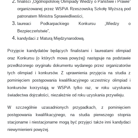
finaliści „Ogólnopolskiej Olimpiady Wiedzy o Państwie i Prawie”
organizowanej przez WSPiA Rzeszowską Szkołę Wyższą pod
patronatem Ministra Sprawiedliwości,
laureaci Podkarpackiego Konkursu „Wiedzy o
Bezpieczeństwie”,
kandydaci z Maturą Międzynarodową.
Przyjęcie kandydatów będących finalistami i laureatami olimpiad
oraz Konkursu (o których mowa powyżej) następuje na podstawie
przedłożonego oryginału dokumentu wydanego przez organizatorów
tych olimpiad i konkursów. Z uprawnienia przyjęcia na studia z
pominięciem postępowania kwalifikacyjnego uczestnicy olimpiad i
konkursów korzystają w WSPiA tylko raz, w roku uzyskania
świadectwa dojrzałości, niezależnie od roku uzyskania przywileju.
W szczególnie uzasadnionych przypadkach, z pominięciem
postępowania kwalifikacyjnego, na studia pierwszego stopnia
stacjonarne i niestacjonarne mogą być przyjęci także inni kandydaci
niewymienieni powyżej.