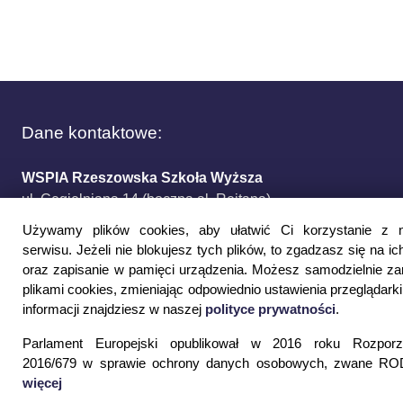
Dane kontaktowe:
WSPIA Rzeszowska Szkoła Wyższa
ul. Cegielniana 14 (boczna al. Rejtana)
35-310 Rzeszów
Używamy plików cookies, aby ułatwić Ci korzystanie z 
tel. 17 867 04 00
serwisu. Jeżeli nie blokujesz tych plików, to zgadzasz się na ic
email:
sekretariat.r@wspia.eu
oraz zapisanie w pamięci urządzenia. Możesz samodzielnie z
plikami cookies, zmieniając odpowiednio ustawienia przeglądarki
informacji znajdziesz w naszej
polityce prywatności
.
Newsletter:
Parlament Europejski opublikował w 2016 roku Rozporz
Podaj swój adres e-mail i otrzymuj najnowsze
2016/679 w sprawie ochrony danych osobowych, zwane ROD
informacje z WSPiA
więcej