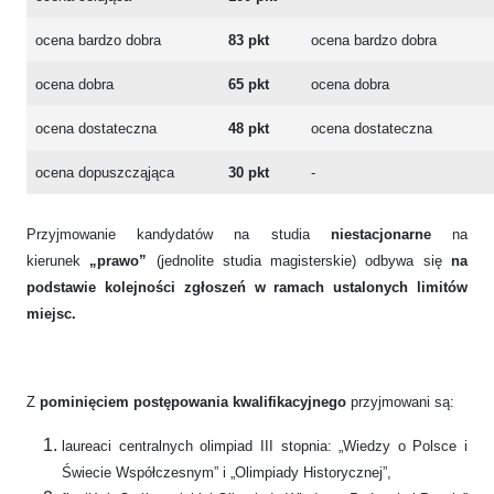
ocena bardzo dobra
83 pkt
ocena bardzo dobra
ocena dobra
65 pkt
ocena dobra
ocena dostateczna
48 pkt
ocena dostateczna
ocena dopuszcząjąca
30 pkt
-
Przyjmowanie kandydatów na studia
niestacjonarne
na
kierunek
„prawo”
(jednolite studia magisterskie) odbywa się
na
podstawie kolejności zgłoszeń w ramach ustalonych limitów
miejsc.
Z
pominięciem postępowania kwalifikacyjnego
przyjmowani są:
laureaci centralnych olimpiad III stopnia: „Wiedzy o Polsce i
Świecie Współczesnym” i „Olimpiady Historycznej”,