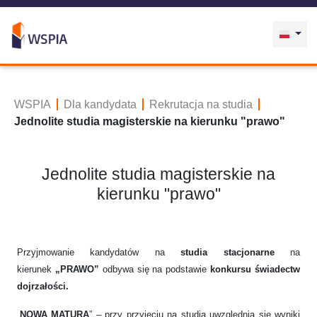
WSPIA
Dla kandydata
Rekrutacja na studia
Jednolite studia magisterskie na kierunku "prawo"
Jednolite studia magisterskie na
kierunku "prawo"
Przyjmowanie kandydatów na
studia stacjonarne
na
kierunek
„PRAWO”
odbywa się na podstawie
konkursu świadectw
dojrzałości.
„
NOWA MATURA
” – przy przyjęciu na studia uwzględnia się wyniki