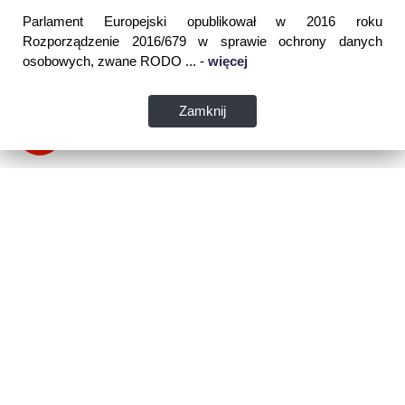
Parlament Europejski opublikował w 2016 roku
Rozporządzenie 2016/679 w sprawie ochrony danych
osobowych, zwane RODO ... -
więcej
Zamknij
Dane kontaktowe:
WSPIA Rzeszowska Szkoła Wyższa
ul. Cegielniana 14 (boczna al. Rejtana)
35-310 Rzeszów
tel. 17 867 04 00