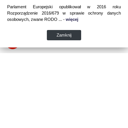
Parlament Europejski opublikował w 2016 roku
Rozporządzenie 2016/679 w sprawie ochrony danych
osobowych, zwane RODO ... -
więcej
Zamknij
Dane kontaktowe:
WSPIA Rzeszowska Szkoła Wyższa
ul. Cegielniana 14 (boczna al. Rejtana)
35-310 Rzeszów
tel. 17 867 04 00