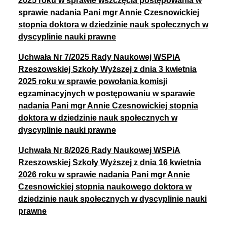
2025 roku
w sprawie wszczęcia postępowania
w
sprawie nadania
Pani mgr Annie Czesnowickiej
stopnia doktora w dziedzinie nauk społecznych w
dyscyplinie nauki prawne
Uchwała Nr 7/2025 Rady Naukowej WSPiA
Rzeszowskiej Szkoły Wyższej z dnia 3 kwietnia
2025 roku w sprawie powołania komisji
egzaminacyjnych w postępowaniu w sparawie
nadania Pani mgr Annie Czesnowickiej stopnia
doktora w dziedzinie nauk społecznych w
dyscyplinie nauki prawne
Uchwała Nr 8/2026
Rady Naukowej WSPiA
Rzeszowskiej Szkoły Wyższej
z dnia 16 kwietnia
2026 roku
w sprawie nadania
Pani mgr Annie
Czesnowickiej
stopnia naukowego doktora w
dziedzinie nauk społecznych w dyscyplinie nauki
prawne