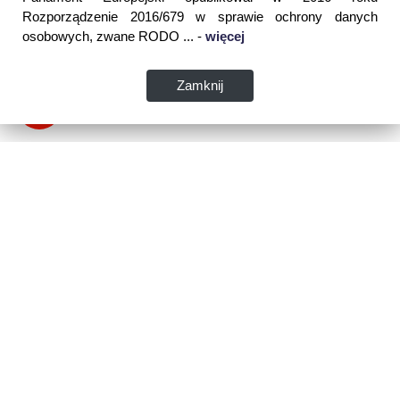
Rozporządzenie 2016/679 w sprawie ochrony danych
osobowych, zwane RODO ... -
więcej
Zamknij
Dane kontaktowe:
WSPIA Rzeszowska Szkoła Wyższa
ul. Cegielniana 14 (boczna al. Rejtana)
35-310 Rzeszów
tel. 17 867 04 00
email:
sekretariat.r@wspia.eu