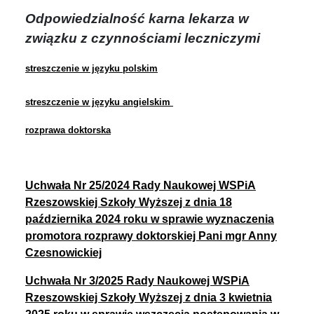
Odpowiedzialność karna lekarza w
związku z czynnościami leczniczymi
streszczenie w języku polskim
streszczenie w języku angielskim
rozprawa doktorska
Uchwała Nr 25/2024
Rady Naukowej WSPiA
Rzeszowskiej Szkoły Wyższej
z dnia 18
października 2024 roku
w sprawie wyznaczenia
promotora rozprawy doktorskiej
Pani mgr Anny
Czesnowickiej
Uchwała Nr 3/2025
Rady Naukowej WSPiA
Rzeszowskiej Szkoły Wyższej
z dnia 3 kwietnia