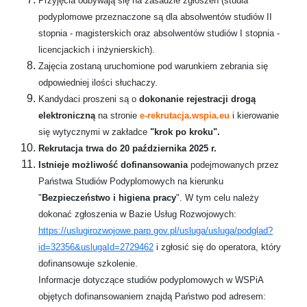
Przyjęcia odbywają się na zasadzie zgłoszeń (studia
podyplomowe przeznaczone są dla absolwentów studiów II
stopnia - magisterskich oraz absolwentów studiów I stopnia -
licencjackich i inżynierskich).
Zajęcia zostaną uruchomione pod warunkiem zebrania się
odpowiedniej ilości słuchaczy.
Kandydaci proszeni są o
dokonanie rejestracji drogą
elektroniczną
na stronie
e-rekrutacja.wspia.eu
i kierowanie
się wytycznymi w zakładce
"krok po kroku".
Rekrutacja trwa do 20 października 2025 r.
Istnieje możliwość dofinansowania
podejmowanych przez
Państwa Studiów Podyplomowych na kierunku
"
Bezpieczeństwo i higiena pracy
". W tym celu należy
dokonać zgłoszenia w Bazie Usług Rozwojowych:
https://uslugirozwojowe.parp.gov.pl/usluga/usluga/podglad?
id=32356&uslugaId=2729462
i zgłosić się do operatora, który
dofinansowuje szkolenie.
Informacje dotyczące studiów podyplomowych w WSPiA
objętych dofinansowaniem znajdą Państwo pod adresem: