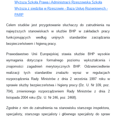
Wyższa Szkoła Prawa i Administracji Rzeszowska Szkoła
Wyższa z siedzibą w Rzeszowie - Baza Usług Rozwojowych -
PARP
Celem studiów jest przygotowanie słuchaczy do zatrudnienia na
najwyższych stanowiskach w służbie BHP w zakładach pracy
funkcjonujących według unijnych standardów zarządzania
bezpieczeństwem i higieną pracy.
Prawodawstwo Unii Europejskiej stawia służbie BHP wysokie
wymagania dotyczące formalnego poziomu wykształcenia i
znajomości zagadnień merytorycznych BHP. Odzwierciedlenie
realizacji tych standardów znalazło wyraz w regulacjach
rozporządzenia Rady Ministrów z dnia 2 września 1997 roku w
sprawie służby bezpieczeństwa i higieny pracy (Dz. U. Nr 109, poz.
704), zmienionego rozporządzeniem Rady Ministrów z dnia 2
listopada 2004 roku (Dz. U. Nr 246, poz. 2468).
Zgodnie z nim do zatrudnienia na stanowisku starszego inspektora,
specjalisty, starszego specjalisty i głównego specjalisty do spraw