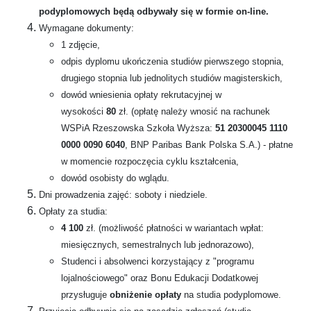
podyplomowych będą odbywały się w formie on-line.
Wymagane dokumenty:
1 zdjęcie,
odpis dyplomu ukończenia studiów pierwszego stopnia,
drugiego stopnia lub jednolitych studiów magisterskich,
dowód wniesienia opłaty rekrutacyjnej w
wysokości
80
zł. (opłatę należy wnosić na rachunek
WSPiA Rzeszowska Szkoła Wyższa:
51 20300045 1110
0000 0090 6040
, BNP Paribas Bank Polska S.A.) - płatne
w momencie rozpoczęcia cyklu kształcenia,
dowód osobisty do wglądu.
Dni prowadzenia zajęć: soboty i niedziele.
Opłaty za studia:
4 100
zł. (możliwość płatności w wariantach wpłat:
miesięcznych, semestralnych lub jednorazowo),
Studenci i absolwenci korzystający z "programu
lojalnościowego" oraz Bonu Edukacji Dodatkowej
przysługuje
obniżenie opłaty
na studia podyplomowe.