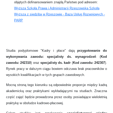
objętych dofinansowaniem znajdą Państwo pod adresem:
Wyższa Szkoła Prawa i Administracji Rzeszowska Szkoła
Wyższa z siedzibą w Rzeszowie - Baza Usług Rozwojowych -
PARP
Studia podyplomowe "Kadry i płace" dają
przygotowanie do
wykonywania zawodu: specjalisty ds. wynagrodzeń
(
Kod
zawodu: 242310
) oraz
specjalisty ds. kadr
(
Kod zawodu: 242307
).
Rynek pracy w dalszym ciągu bowiem odczuwa brak pracowników o
wysokich kwalifikacjach w tych grupach zawodowych.
Mocną stroną tego kierunku są odpowiednie proporcje między kadrą
akademicką oraz praktykami wykładającymi na studiach. Znaczna
część zajęć będzie prowadzona przez osoby posiadające wieloletnią
praktykę w obsłudze kadrowo-płacowej.