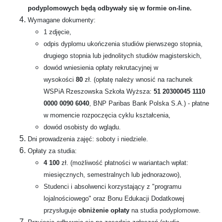
podyplomowych będą odbywały się w formie on-line.
Wymagane dokumenty:
1 zdjęcie,
odpis dyplomu ukończenia studiów pierwszego stopnia,
drugiego stopnia lub jednolitych studiów magisterskich,
dowód wniesienia opłaty rekrutacyjnej w
wysokości
80
zł. (opłatę należy wnosić na rachunek
WSPiA Rzeszowska Szkoła Wyższa:
51 20300045 1110
0000 0090 6040
, BNP Paribas Bank Polska S.A.) - płatne
w momencie rozpoczęcia cyklu kształcenia,
dowód osobisty do wglądu.
Dni prowadzenia zajęć: soboty i niedziele.
Opłaty za studia:
4 100
zł. (możliwość płatności w wariantach wpłat:
miesięcznych, semestralnych lub jednorazowo),
Studenci i absolwenci korzystający z "programu
lojalnościowego" oraz Bonu Edukacji Dodatkowej
przysługuje
obniżenie opłaty
na studia podyplomowe.