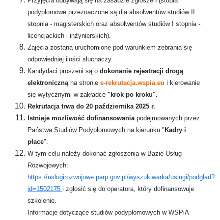
Przyjęcia odbywają się na zasadzie zgłoszeń (studia
podyplomowe przeznaczone są dla absolwentów studiów II
stopnia - magisterskich oraz absolwentów studiów I stopnia -
licencjackich i inżynierskich).
Zajęcia zostaną uruchomione pod warunkiem zebrania się
odpowiedniej ilości słuchaczy.
Kandydaci proszeni są o
dokonanie rejestracji drogą
elektroniczną
na stronie
e-rekrutacja.wspia.eu
i kierowanie
się wytycznymi w zakładce
"krok po kroku".
Rekrutacja trwa do 20 października 2025 r.
Istnieje możliwość dofinansowania
podejmowanych przez
Państwa Studiów Podyplomowych na kierunku "
Kadry i
płace
".
W tym celu należy dokonać zgłoszenia w Bazie Usług
Rozwojowych:
https://uslugirozwojowe.parp.gov.pl/wyszukiwarka/uslugi/podglad?
id=1502175
i zgłosić się do operatora, który dofinansowuje
szkolenie.
Informacje dotyczące studiów podyplomowych w WSPiA