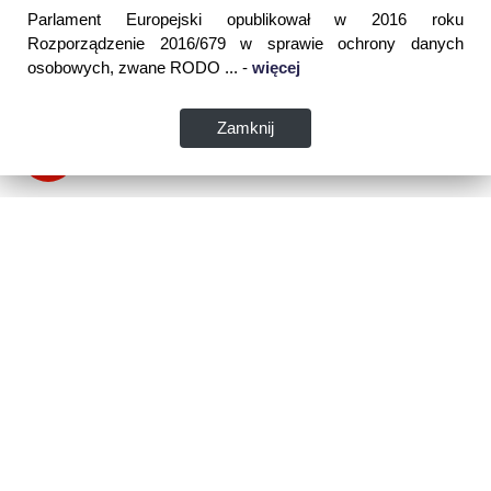
Parlament Europejski opublikował w 2016 roku
Rozporządzenie 2016/679 w sprawie ochrony danych
osobowych, zwane RODO ... -
więcej
Zamknij
Dane kontaktowe:
WSPIA Rzeszowska Szkoła Wyższa
ul. Cegielniana 14 (boczna al. Rejtana)
35-310 Rzeszów
tel. 17 867 04 00