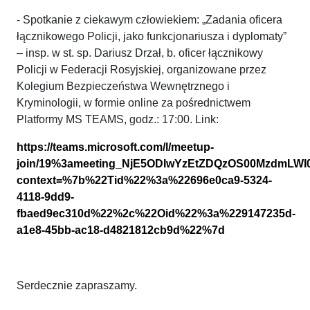
- Spotkanie z ciekawym człowiekiem: „Zadania oficera
łącznikowego Policji, jako funkcjonariusza i dyplomaty”
– insp. w st. sp. Dariusz Drzał, b. oficer łącznikowy
Policji w Federacji Rosyjskiej, organizowane przez
Kolegium Bezpieczeństwa Wewnętrznego i
Kryminologii, w formie online za pośrednictwem
Platformy MS TEAMS, godz.: 17:00. Link:
https://teams.microsoft.com/l/meetup-
join/19%3ameeting_NjE5ODIwYzEtZDQzOS00MzdmLWI
context=%7b%22Tid%22%3a%22696e0ca9-5324-
4118-9dd9-
fbaed9ec310d%22%2c%22Oid%22%3a%229147235d-
a1e8-45bb-ac18-d4821812cb9d%22%7d
Serdecznie zapraszamy.