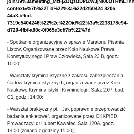
join/19%3ameeting_MzFjZDQzODktZWJjNi00OTRmLThh
context=%7b%22Tid%22%3a%22d2f60424-820e-
44a3-b9cd-
7319c5404246%22%2c%22Oid%22%3a%2238178c94-
d729-4fbf-a88c-0f065e3cff7b%22%7d
- Spotkanie organizacyjne w sprawie Maratonu Pisania
Listów, Organizowane przez Koło Naukowe Prawa
Konstytucyjnego i Praw Człowieka, Sala 23 B, godz.:
10:00;
- Warsztaty kryminalistyczne z zakresu zabezpieczania
śladów kryminalistycznych, organizowane przez Koło
Naukowe Kryminalistyki i Kryminologii, Sala: 2.07, bud.
C1, godz.: 14:00;
- Warsztat praktyczny pt.: „Jak poprawnie przeprowadzić
badania ankietowe”, organizowane przez CKKPiED,
Prowadzący: dr Hubert Kawalec, Sala 120A, godz.:
14:00 (zmiana z godziny 15:00);