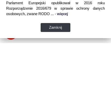
Parlament Europejski opublikował w 2016 roku
Rozporządzenie 2016/679 w sprawie ochrony danych
osobowych, zwane RODO ... -
więcej
Zamknij
Dane kontaktowe:
WSPIA Rzeszowska Szkoła Wyższa
ul. Cegielniana 14 (boczna al. Rejtana)
35-310 Rzeszów
tel. 17 867 04 00