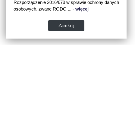
Rozporządzenie 2016/679 w sprawie ochrony danych
osobowych, zwane RODO ... -
więcej
Zamknij
Dane kontaktowe:
WSPIA Rzeszowska Szkoła Wyższa
ul. Cegielniana 14 (boczna al. Rejtana)
35-310 Rzeszów