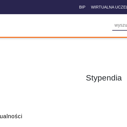
BIP
WIRTUALNA UCZE
Stypendia
ualności