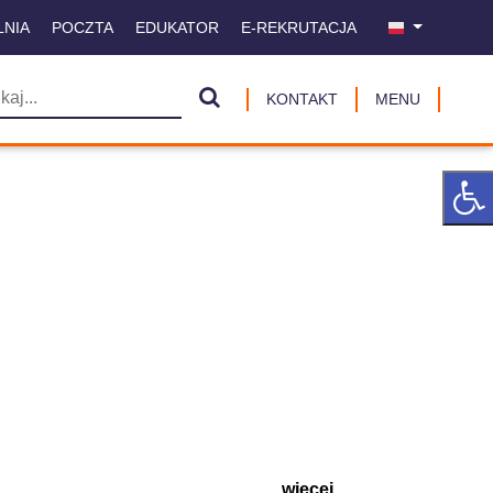
LNIA
POCZTA
EDUKATOR
E-REKRUTACJA
KONTAKT
MENU
więcej ...