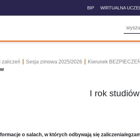
BIP
WIRTUALNA UCZE
 zaliczeń
Sesja zimowa 2025/2026
Kierunek BEZPIEC
ów
I rok studiów
nformacje o salach, w których odbywają się zaliczenia/egza