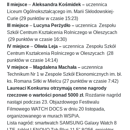
II miejsce
–
Aleksandra Kośmidek –
uczennica
Liceum Ogólnokształcącego im. Marii Skłodowskiej-
Curie (29 punktów w czasie 15:23)
III miejsce
–
Lucyna Perżydło –
uczennica Zespołu
Szkół Centrum Kształcenia Rolniczego w Oleszycach
(29 punktów w czasie 16:30)
IV miejsce
–
Oliwia Leja –
uczennica Zespołu Szkół
Centrum Kształcenia Rolniczego w Oleszycach (28
punktów w czasie 14:14)
V miejsce
–
Magdalena Machała –
uczennica
Technikum Nr 1 w Zespole Szkół Ekonomicznych im. bł.
ks. Romana Sitki w Mielcu (27 punktów w czasie 7:42)
Laureaci Konkursu otrzymają cenne nagrody
rzeczowe o wartości ponad 5000 zł.
Rozdanie nagród
nastąpi podczas 23. Objazdowego Festiwalu
Filmowego WATCH DOCS w dniu 20 listopada,
organizowanego w murach WSPiA.
Lista nagród: smartwatch SAMSUNG Galaxy Watch 8
LTE, tablet LENOVO Tab Plus 11.5" 8/256, projektor