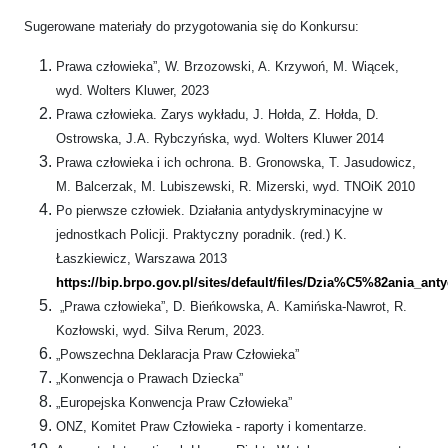
Sugerowane materiały do przygotowania się do Konkursu:
Prawa człowieka”, W. Brzozowski, A. Krzywoń, M. Wiącek,
wyd. Wolters Kluwer, 2023
Prawa człowieka. Zarys wykładu, J. Hołda, Z. Hołda, D.
Ostrowska, J.A. Rybczyńska, wyd. Wolters Kluwer 2014
Prawa człowieka i ich ochrona. B. Gronowska, T. Jasudowicz,
M. Balcerzak, M. Lubiszewski, R. Mizerski, wyd. TNOiK 2010
Po pierwsze człowiek. Działania antydyskryminacyjne w
jednostkach Policji. Praktyczny poradnik. (red.) K.
Łaszkiewicz, Warszawa 2013
https://bip.brpo.gov.pl/sites/default/files/Dzia%C5%82ania_an
„Prawa człowieka”, D. Bieńkowska, A. Kamińska-Nawrot, R.
Kozłowski, wyd. Silva Rerum, 2023.
„Powszechna Deklaracja Praw Człowieka”
„Konwencja o Prawach Dziecka”
„Europejska Konwencja Praw Człowieka”
ONZ, Komitet Praw Człowieka - raporty i komentarze.