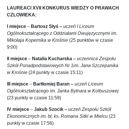
LAUREACI XVII KONKURUS WIEDZY O PRAWACH
CZLOWIEKA:
I miejsce
–
Bartosz Słyś –
uczeń I Liceum
Ogólnokształcącego z Oddziałami Dwujęzycznymi im.
Mikołaja Kopernika w Krośnie
(25 punktów w czasie
9:00)
II miejsce
–
Natalia Kucharska –
uczennica Zespołu
Szkół Ponadpodstawowych Nr 1im. Jana Szczepanika
w Krośnie
(24 punkty w czasie 15:11)
III miejsce
–
Bartłomiej Baran –
uczeń
Liceum
Ogólnokształcącego im. Janka Bytnara w Kolbuszowej
(23 punkty w czasie 11:59)
IV miejsce
–
Jakub Szocik –
uczeń
Zespołu Szkół
Ekonomicznych im. bł. ks. Romana Sitki w Mielcu
(23
punkty w czasie 17:56)