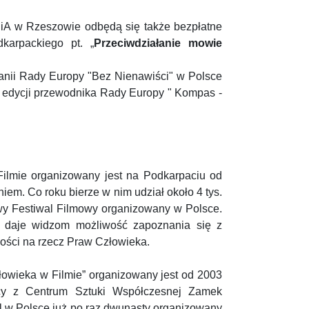
A w Rzeszowie odbędą się także bezpłatne
karpackiego pt. „
Przeciwdziałanie mowie
anii Rady Europy "Bez Nienawiści" w Polsce
ej edycji przewodnika Rady Europy " Kompas -
ilmie organizowany jest na Podkarpaciu od
em. Co roku bierze w nim udział około 4 tys.
owy Festiwal Filmowy organizowany w Polsce.
, daje widzom możliwość zapoznania się z
ności na rzecz Praw Człowieka.
owieka w Filmie” organizowany jest od 2003
cy z Centrum Sztuki Współczesnej Zamek
l w Polsce już po raz dwunasty organizowany