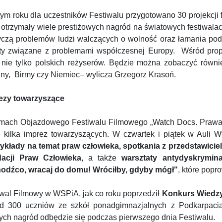
tym roku dla uczestników Festiwalu przygotowano 30 projekcji 
e otrzymały wiele prestiżowych nagród na światowych festiwala
tyczą problemów ludzi walczących o wolność oraz łamania po
ty związane z problemami współczesnej Europy. Wśród propoz
y nie tylko polskich reżyserów. Będzie można zobaczyć równie
iny, Birmy czy Niemiec– wylicza Grzegorz Krasoń.
ezy towarzyszące
mach Objazdowego Festiwalu Filmowego „Watch Docs. Prawa 
e kilka imprez towarzyszących. W czwartek i piątek w Auli W
ykłady na temat praw człowieka,
spotkania z przedstawiciel
acji Praw Człowieka
, a także
warsztaty antydyskrymin
odźco, wracaj do domu! Wróciłby, gdyby mógł"
, które popr
iwal Filmowy w WSPiA, jak co roku poprzedził
Konkurs Wiedzy
d 300 uczniów ze szkół ponadgimnazjalnych z Podkarpacia.
ych nagród odbędzie się podczas pierwszego dnia Festiwalu.