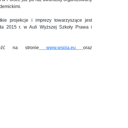
demickimi.
ie projekcje i imprezy towarzyszące jest
da 2015 r. w Auli Wyższej Szkoły Prawa i
eźć na stronie
www.wspia.eu
oraz