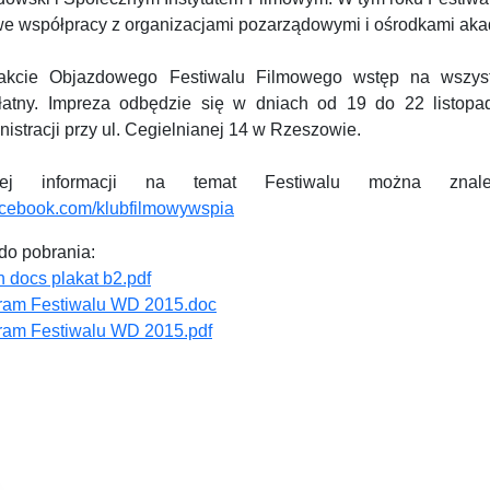
 we współpracy z organizacjami pozarządowymi i ośrodkami aka
akcie Objazdowego Festiwalu Filmowego wstęp na wszystk
łatny. Impreza odbędzie się w dniach od 19 do 22 listopa
istracji przy ul. Cegielnianej 14 w Rzeszowie.
cej informacji na temat Festiwalu można znal
acebook.com/klubfilmowywspia
 do pobrania:
 docs plakat b2.pdf
ram Festiwalu WD 2015.doc
ram Festiwalu WD 2015.pdf