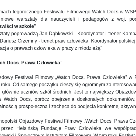
mach tegorocznego Festiwalu Filmowego Watch Docs w WSPi
niowe warsztaty dla nauczycieli i pedagogów z woj. pod
awiści w szkole”
.
ztaty poprowadzą Jan Dąbkowski - Koordynator i trener Kamp
 Dariusz Grzemny - trenet praw człowieka, Koordynator polski
acja o prawach człowieka w pracy z młodzieżą"
ch Docs. Prawa Człowieka”
zdowy Festiwal Filmowy „Watch Docs. Prawa Człowieka” w F
 roku. Od samego początku cieszy się ogromnym zainteresowani
, głównie uczniów szkół średnich. Jest to największy Objazd
a Watch Docs, oprócz obejrzenia doskonałych dokumentów
alnością prospołeczną i zachęca do podjęcia konkretnej aktyw
nopolski Objazdowy Festiwal Filmowy „Watch Docs. Prawa Czł
 przez Helsińską Fundację Praw Człowieka we współpra
dowski i Społecznym Instytutem Filmowym. W tym roku Festiwa