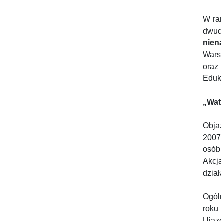
W ra
dwud
nien
Wars
oraz
Eduk
„Wat
Obja
2007
osób
Akcj
dział
Ogól
roku
Ujaz