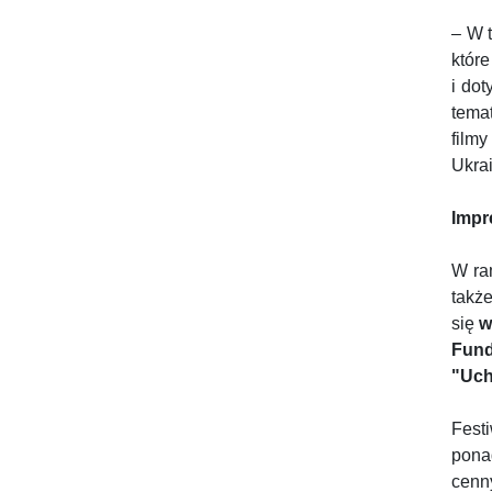
– W 
któr
i do
tema
film
Ukra
Impr
W ra
takż
się
w
Fund
"Uch
Fest
pona
cenn