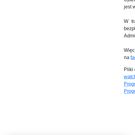
jest
W tr
bezp
Admin
Wię
na
f
Pliki
watch
Prog
Prog