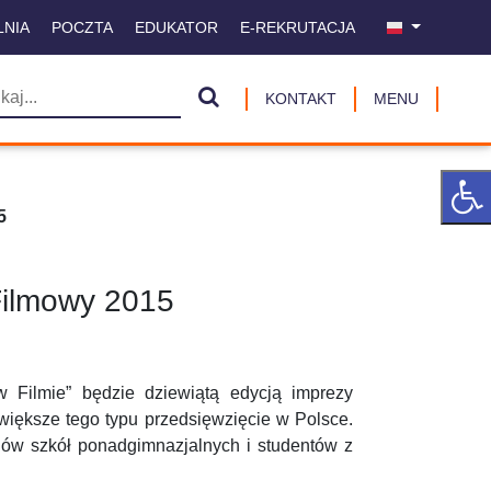
LNIA
POCZTA
EDUKATOR
E-REKRUTACJA
KONTAKT
MENU
5
Filmowy 2015
 Filmie” będzie dziewiątą edycją imprezy
jwiększe tego typu przedsięwzięcie w Polsce.
iów szkół ponadgimnazjalnych i studentów z