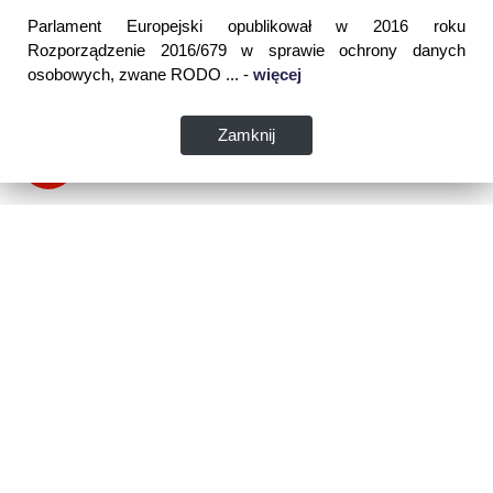
Parlament Europejski opublikował w 2016 roku
Rozporządzenie 2016/679 w sprawie ochrony danych
osobowych, zwane RODO ... -
więcej
Zamknij
Dane kontaktowe:
WSPIA Rzeszowska Szkoła Wyższa
ul. Cegielniana 14 (boczna al. Rejtana)
35-310 Rzeszów
tel. 17 867 04 00