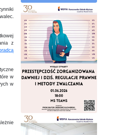
ynniki
walec.
tkowej
ania z
oradcą
tyczne
tóre w
wych w
leżnie