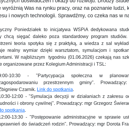
tycznych doświadczeń i okazji do rozwoju. Drodzy Stude
e wyróżnią Was na rynku pracy, oraz na poznanie ludzi, kt
esu i nowych technologii. Sprawdźmy, co czeka nas w na
tyczny Poniedziałek to inicjatywa WSPiA dedykowana stud
zy chcą sięgać daleko poza standardowy program studiów.
strzeni teoria spotyka się z praktyką, a wiedza z sal wykła
uje realny wymiar dzięki warsztatom, symulacjom i spotka
ertami. W najbliższym tygodniu (01.06.2026) czekają nas szk
e organizowane przez Kolegium Administracji i TSL:
9:00-10:30 - "Partycypacja społeczna w planowa
zagospodarowaniu przestrzennym gminy". Prowadzący:
Zbigniew Czarnik.
Link do spotkania
.
10:30-12:00 - "Symulacja decyzji w działaniach z zakresu o
ludności i obrony cywilnej". Prowadzący: mgr Grzegorz Świera
do spotkania
.
12:00-13:30 - "Postępowanie administracyjne w sprawie ust
uprawnień do świadczeń rodzin". Prowadzący: mgr Dorota Fra