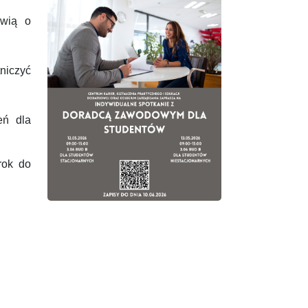
ówią o
tniczyć
eń dla
rok do