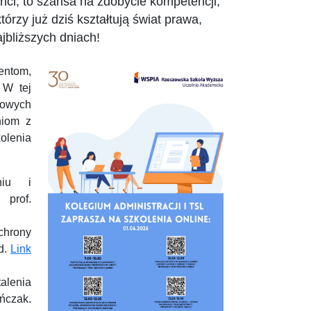
nci, to szansa na zdobycie kompetencji,
órzy już dziś kształtują świat prawa,
jbliższych dniach!
entom,
 W tej
dowych
niom z
olenia
niu i
 prof.
chrony
d.
Link
alenia
ńczak.