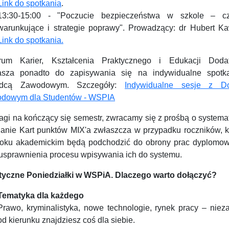
Link do spotkania
.
13:30-15:00 - "Poczucie bezpieczeństwa w szkole – cz
warunkujące i strategie poprawy". Prowadzący: dr Hubert Ka
Link do spotkania.
rum Karier, Kształcenia Praktycznego i Edukacji Doda
asza ponadto do zapisywania się na indywidualne spotk
dcą Zawodowym. Szczegóły:
Indywidualne sesje z D
dowym dla Studentów - WSPIA
agi na kończący się semestr, zwracamy się z prośbą o systema
danie Kart punktów MIX'a zwłaszcza w przypadku roczników, k
roku akademickim będą podchodzić do obrony prac dyplomo
 usprawnienia procesu wpisywania ich do systemu.
tyczne Poniedziałki w WSPiA. Dlaczego warto dołączyć?
Tematyka dla każdego
Prawo, kryminalistyka, nowe technologie, rynek pracy – nieza
od kierunku znajdziesz coś dla siebie.