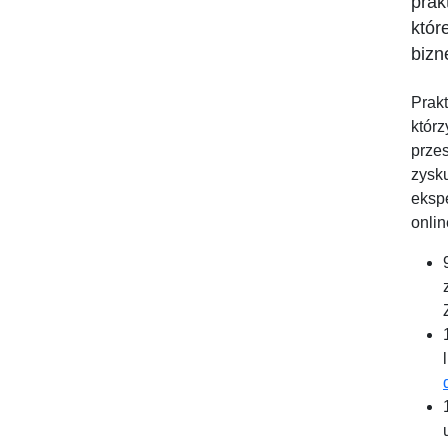
prak
któr
bizn
Prak
któr
prze
zysk
eksp
onlin