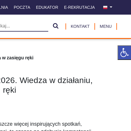
LNIA
POCZTA
EDUKATOR
E-REKRUTACJA
KONTAKT
MENU
a w zasięgu ręki
2026. Wiedza w działaniu,
 ręki
szcze więcej inspirujących spotkań,