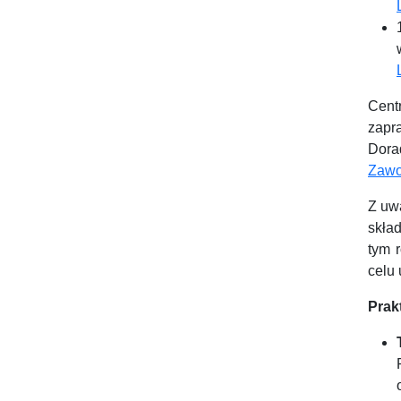
Cent
zapr
Dora
Zawo
Z uw
skła
tym 
celu
Prak