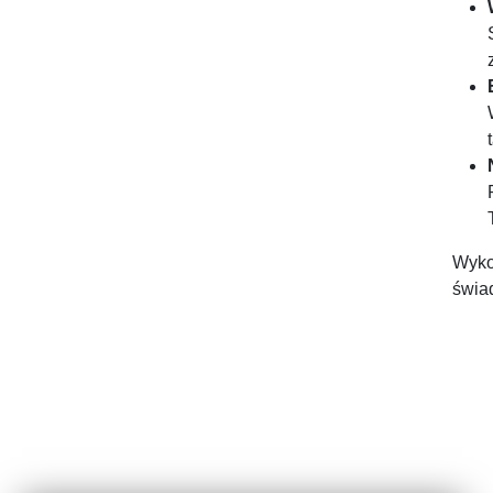
Wyko
świa