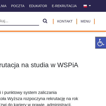
LNIA
POCZTA
EDUKATOR
E-REKRUTACJA
KONTAKT
MENU
krutacja na studia w WSPiA
i i punktowy system zaliczania
oła Wyższa rozpoczyna rekrutację na rok
wi do kariery w prawie, administracji,