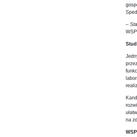
gospo
Sped
–
St
WSPi
Stud
Jedn
prze
funk
labo
reali
Kand
rozwi
ułatw
na zd
WSPi