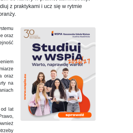
diuj z praktykami i ucz się w rytmie
branży.
ystemu
e oraz
ejność
zeniem
iarze
a oraz
rty na
aniach
od lat
rawo,
ównież
trzeby