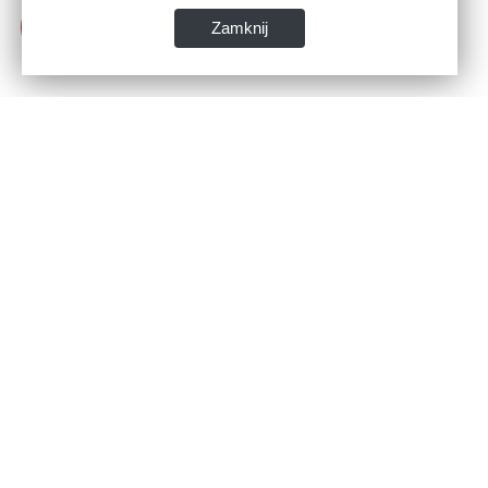
Zamknij
Dane kontaktowe:
WSPIA Rzeszowska Szkoła Wyższa
ul. Cegielniana 14 (boczna al. Rejtana)
35-310 Rzeszów
tel. 17 867 04 00
email:
sekretariat.r@wspia.eu