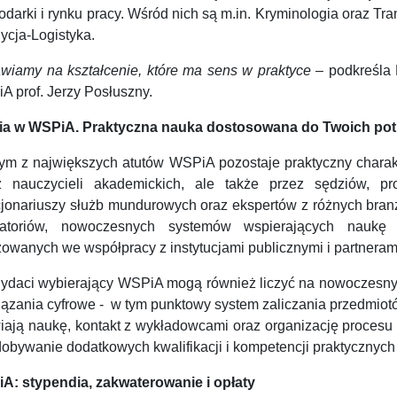
darki i rynku pracy. Wśród nich są m.in. Kryminologia oraz Tra
ycja-Logistyka.
awiamy na kształcenie, które ma sens w praktyce
– podkreśla 
A prof. Jerzy Posłuszny.
ia w WSPiA. Praktyczna nauka dostosowana do Twoich pot
ym z największych atutów WSPiA pozostaje praktyczny charakt
z nauczycieli akademickich, ale także przez sędziów, p
cjonariuszy służb mundurowych oraz ekspertów z różnych branż
ratoriów, nowoczesnych systemów wspierających naukę 
zowanych we współpracy z instytucjami publicznymi i partnera
ydaci wybierający WSPiA mogą również liczyć na nowoczesny 
ązania cyfrowe - w tym punktowy system zaliczania przedmiotów
iają naukę, kontakt z wykładowcami oraz organizację procesu k
obywanie dodatkowych kwalifikacji i kompetencji praktycznych 
A: stypendia, zakwaterowanie i opłaty