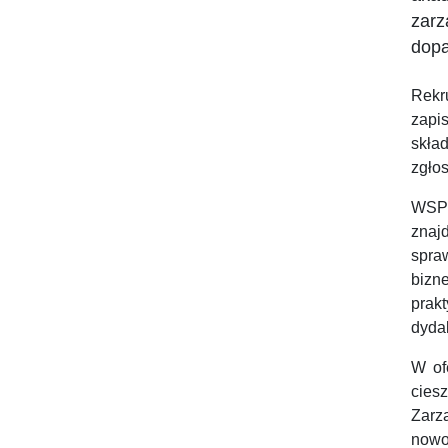
zarz
dopa
Rekr
zapi
skła
zgłos
WSPi
znaj
spra
bizn
prak
dyda
W of
cies
Zarz
nowo