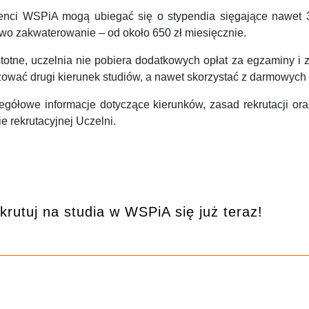
enci WSPiA mogą ubiegać się o stypendia sięgające nawet 3
wo zakwaterowanie – od około 650 zł miesięcznie.
stotne, uczelnia nie pobiera dodatkowych opłat za egzaminy i 
izować drugi kierunek studiów, a nawet skorzystać z darmowyc
egółowe informacje dotyczące kierunków, zasad rekrutacji 
ie rekrutacyjnej Uczelni.
krutuj na studia w WSPiA się już teraz!