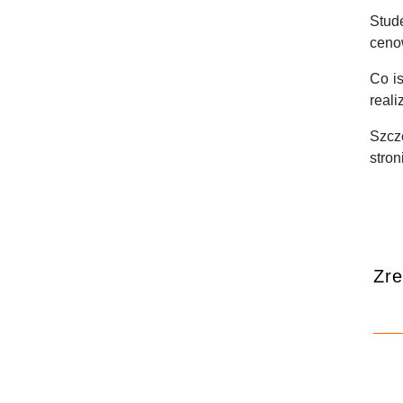
Stud
ceno
Co i
real
Szcz
stron
Zre