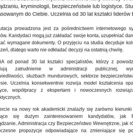
ądzaniu, kryminologii, bezpieczeństwie lub logistyce. Stu
sowanym do Ciebie. Uczelnia od 30 lat kształci liderów 
utacja prowadzona jest za pośrednictwem internetowego s
sów. Kandydaci mogą już zakładać swoje konta, uzupełniać dan
dać wymagane dokumenty. O przyjęciu na studia decyduje kol
zeń, dlatego warto nie odkładać decyzji na ostatnią chwilę.
A od ponad 30 lat kształci specjalistów, którzy z powod
dują zatrudnienie w administracji publicznej, wym
wiedliwości, służbach mundurowych, sektorze bezpieczeństw
esie. Uczelnia konsekwentnie rozwija model kształcenia opa
tyce, współpracy z ekspertami i nowoczesnych rozwiąz
ktycznych.
ercie na nowy rok akademicki znalazły się zarówno kierunki 
zące się dużym zainteresowaniem kandydatów, jak P
ądzanie, Administracja czy Bezpieczeństwo Wewnętrzne, jak r
czesne propozycje odpowiadające na zmieniające się po