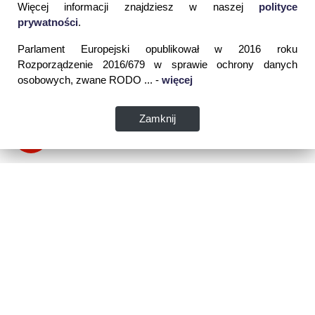
Więcej informacji znajdziesz w naszej
polityce
prywatności
.
Parlament Europejski opublikował w 2016 roku
Rozporządzenie 2016/679 w sprawie ochrony danych
osobowych, zwane RODO ... -
więcej
Zamknij
Dane kontaktowe:
WSPIA Rzeszowska Szkoła Wyższa
ul. Cegielniana 14 (boczna al. Rejtana)