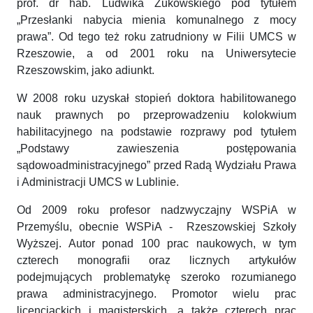
prof. dr hab. Ludwika Żukowskiego pod tytułem
„Przesłanki nabycia mienia komunalnego z mocy
prawa”. Od tego też roku zatrudniony w Filii UMCS w
Rzeszowie, a od 2001 roku na Uniwersytecie
Rzeszowskim, jako adiunkt.
W 2008 roku uzyskał stopień doktora habilitowanego
nauk prawnych po przeprowadzeniu kolokwium
habilitacyjnego na podstawie rozprawy pod tytułem
„Podstawy zawieszenia postępowania
sądowoadministracyjnego” przed Radą Wydziału Prawa
i Administracji UMCS w Lublinie.
Od 2009 roku profesor nadzwyczajny WSPiA w
Przemyślu, obecnie WSPiA - Rzeszowskiej Szkoły
Wyższej. Autor ponad 100 prac naukowych, w tym
czterech monografii oraz licznych artykułów
podejmujących problematykę szeroko rozumianego
prawa administracyjnego. Promotor wielu prac
licencjackich i magisterskich, a także czterech prac