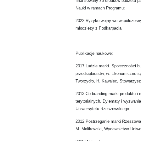
finansowany ze środków budżetu pa
Nauki w ramach Programu:
2022 Ryzyko wojny we współczesny
młodzieży z Podkarpacia
Publikacje naukowe:
2017 Ludzie marki. Społeczności b
przedsiębiorstw, w: Ekonomiczno-s
Tworzydło, H. Kawalec, Stowarzysz
2013 Co-branding marki produktu i 
terytorialnych. Dylematy i wyzwani
Uniwersytetu Rzeszowskiego.
2012 Postrzeganie marki Rzeszowa p
M. Malikowski, Wydawnictwo Uniwe