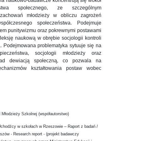
nia naukowo-badawcze koncentrują się wokół
eństwa społecznego, ze szczególnym
 zachowań młodzieży w obliczu zagrożeń
współczesnego społeczeństwa. Podejmuje
mem punitywizmu oraz pokrewnymi postawami
leksję naukową w obrębie socjologii kontroli
wa. Podejmowana problematyka sytuuje się na
zpieczeństwa, socjologii młodzieży oraz
 nad dewiacją społeczną, co pozwala na
echanizmów kształtowania postaw wobec
Młodzieży Szkolnej (współautorstwo)
Uchodźcy w szkołach w Rzeszowie – Raport z badań /
szów - Research report - (projekt badawczy