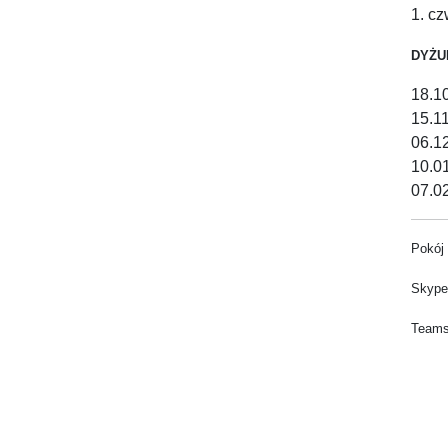
1. c
DYŻU
18.1
15.1
06.1
10.0
07.0
Pokój 
Skype
Teams