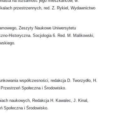
miasta na tożsamość jego mieszkańców, w:
kalach przestrzennych, red. Z. Rykiel, Wydawnictwo
lamowego, Zeszyty Naukowe Uniwersytetu
zno-Historyczna. Socjologia 6. Red. M. Malikowski,
wskiego.
nkowania współczesności, redakcja D. Tworzydło, H.
Przestrzeń Społeczna i Środowisko.
iach naukowych, Redakcja H. Kawalec, J. Kinal,
ń Społeczna i Środowisko.