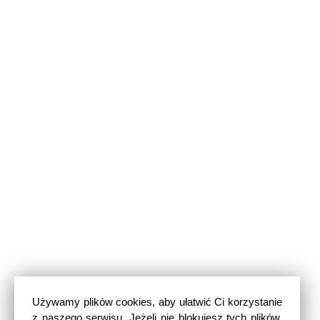
Używamy plików cookies, aby ułatwić Ci korzystanie
z naszego serwisu. Jeżeli nie blokujesz tych plików,