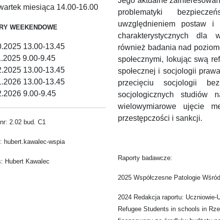
Jego aktualne zainteresowa
zwartek miesiąca 14.00-16.00
problematyki bezpiecz
uwzględnieniem postaw i
RY WEEKENDOWE
charakterystycznych dla 
0.2025 13.00-13.45
również badania nad pozio
1.2025 9.00-9.45
społecznymi, lokując swą ref
2.2025 13.00-13.45
społecznej i socjologii pra
1.2026 13.00-13.45
przecięciu socjologii be
2.2026 9.00-9.45
socjologicznych studiów
wielowymiarowe ujęcie m
przestępczości i sankcji.
nr: 2.02 bud. C1
: hubert.kawalec-wspia
Raporty badawcze:
: Hubert Kawalec
2025 Współczesne Patologie Wśród 
2024 Redakcja raportu: Uczniowie-
Refugee Students in schools in Rze