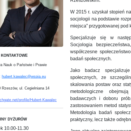
Rzeszowskim.
W 2015 r. uzyskał stopień n
socjologii na podstawie rozp
miejsca” przygotowanej pod ki
Specjalizuje się w nastę
Socjologia bezpieczeństwa,
współczesne społeczeństwo 
 KONTAKTOWE
badań społecznych.
a Nauk o Państwie i Prawie
Jako badacz specjalizuj
:
hubert.kawalec@wspia.eu
społecznych, ze szczegól
skalowania postaw oraz stat
 Rzeszów, ul. Cegielniana 14
metodologiczne obejmują
badawczych i doboru prób
chgate.net/profile/Hubert-Kawalec
zastosowaniem metod statyst
Metodologia badań społecz
INY DYŻURÓW
praktyczny, lecz także odrębn
ek 10.00-11.30