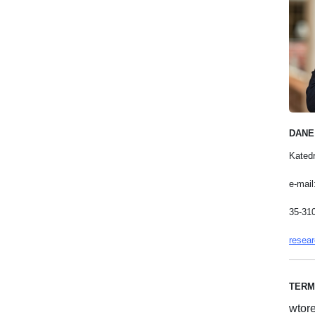
DANE
Katedr
e-mail
35-310
resear
TERM
wtor