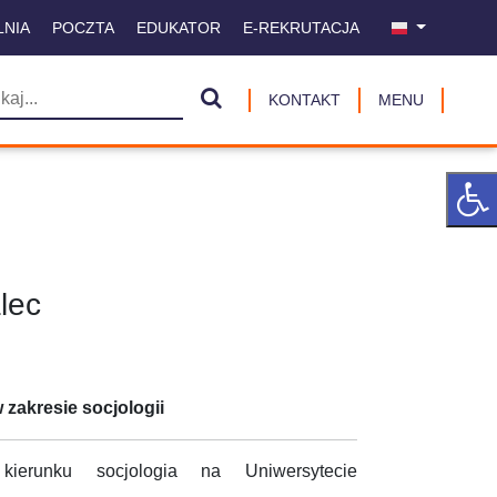
LNIA
POCZTA
EDUKATOR
E-REKRUTACJA
KONTAKT
MENU
lec
zakresie socjologii
ierunku socjologia na Uniwersytecie