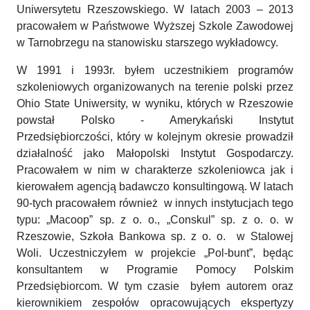
Uniwersytetu Rzeszowskiego. W latach 2003 – 2013
pracowałem w Państwowe Wyższej Szkole Zawodowej
w Tarnobrzegu na stanowisku starszego wykładowcy.
W 1991 i 1993r. byłem uczestnikiem programów
szkoleniowych organizowanych na terenie polski przez
Ohio State Uniwersity, w wyniku, których w Rzeszowie
powstał Polsko - Amerykański Instytut
Przedsiębiorczości, który w kolejnym okresie prowadził
działalność jako Małopolski Instytut Gospodarczy.
Pracowałem w nim w charakterze szkoleniowca jak i
kierowałem agencją badawczo konsultingową. W latach
90-tych pracowałem również w innych instytucjach tego
typu: „Macoop” sp. z o. o., „Conskul” sp. z o. o. w
Rzeszowie, Szkoła Bankowa sp. z o. o. w Stalowej
Woli. Uczestniczyłem w projekcie „Pol-bunt”, będąc
konsultantem w Programie Pomocy Polskim
Przedsiębiorcom. W tym czasie byłem autorem oraz
kierownikiem zespołów opracowujących ekspertyzy