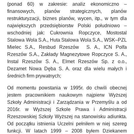
(ponad 60) w zakresie: analiz ekonomiczno –
finansowych, planów strategicznych, planów
restrukturyzacji, biznes planów, wycen, itp., w tym dla
największych przedsiębiorstw Polski południowo –
wschodniej jak: Cukrownia Ropczyce, Mostostal
Stalowa Wola S.A., Huta Stalowa Wola S.A., WSK–PZL
Mielec S.A., Resbud Rzeszów S. A., ICN Polfa
Rzeszów S.A., Zakłady Magnezytowe Ropczyce S. A.,
Instal Rzeszów S. A., Elmet Rzeszów Sp. z o.o.,
Dezamet Nowa Dęba S. A. oraz dla wielu małych i
średnich firm prywatnych;
Od momentu powstania w 1995r. do chwili obecnej
jestem pracownikiem naukowym najpierw Wyższej
Szkoły Administracji i Zarządzania w Przemyślu a od
2016r. w Wyższej Szkole Prawa i Administracji
Rzeszowskiej Szkoły Wyższej na stanowisku adiunkta.
Od początku istnienia Uczelni pełniłem w niej szereg
funkcji. W latach 1999 – 2008 byłem Dziekanem