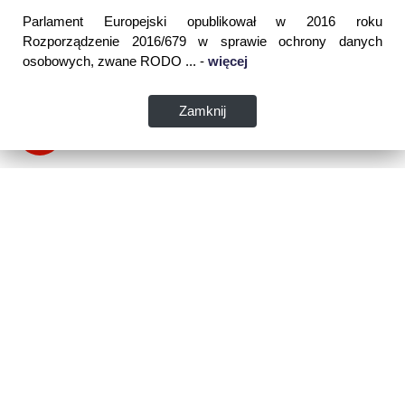
Parlament Europejski opublikował w 2016 roku
Rozporządzenie 2016/679 w sprawie ochrony danych
osobowych, zwane RODO ... -
więcej
Zamknij
Dane kontaktowe:
WSPIA Rzeszowska Szkoła Wyższa
ul. Cegielniana 14 (boczna al. Rejtana)
35-310 Rzeszów
tel. 17 867 04 00