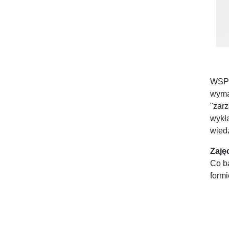
doktoranckie
Wysokość
czesnego
Zasady
rekrutacji
Nowy Model
WSPi
Kształcenia
wymag
– Punktowe
"zar
Zaliczanie
wykł
Przedmiotów
wied
Mieszkania
Studenckie
Zaję
Co b
Informator
formi
Strona
główna