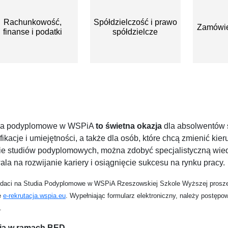
Rachunkowość,
Spółdzielczość i prawo
Zamówie
finanse i podatki
spółdzielcze
ia podyplomowe w WSPiA
to świetna okazja
dla absolwentów s
fikacje i umiejętności, a także dla osób, które chcą zmienić ki
cie studiów podyplomowych, można zdobyć specjalistyczną wiedz
la na rozwijanie kariery i osiągnięcie sukcesu na rynku pracy.
daci na Studia Podyplomowe w WSPiA Rzeszowskiej Szkole Wyższej proszeni 
e
e-rekrutacja.wspia.eu
. Wypełniając formularz elektroniczny, należy postępo
.
ia w ramach BED