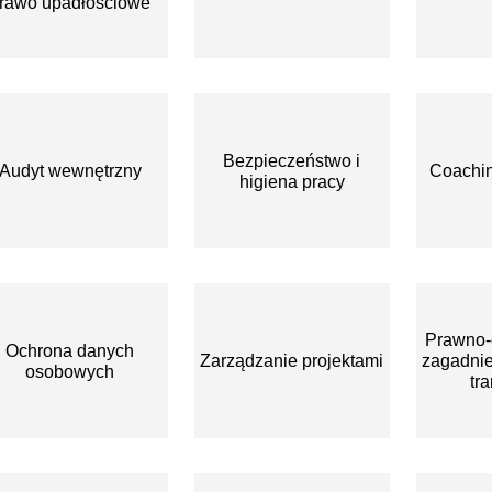
rawo upadłościowe
Bezpieczeństwo i
Audyt wewnętrzny
Coachin
higiena pracy
Prawno-
Ochrona danych
Zarządzanie projektami
zagadnie
osobowych
tr