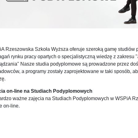
A Rzeszowska Szkoła Wyższa oferuje szeroką gamę studiów 
ań rynku pracy opartych o specjalistyczną wiedzę z zakresu "a
ządzania" Nasze studia podyplomowe są prowadzone przez do
adowców, a programy zostały zaprojektowane w taki sposób, ab
zę.
cia on-line na Studiach Podyplomowych
ardzo ważne zajęcia na Studiach Podyplomowych w WSPiA Rz
e on-line.