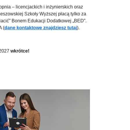
ia – licencjackich i inżynierskich oraz
eszowskiej Szkoły Wyższej płacą tylko za
łacić” Bonem Edukacji Dodatkowej „BED”.
A (
dane kontaktowe znajdziesz tutaj
).
/2027
wkrótce!