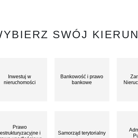
YBIERZ SWÓJ KIERUN
Inwestuj w
Bankowość i prawo
Zar
nieruchomości
bankowe
Nieru
Prawo
Adm
restrukturyzacyjne i
Samorząd terytorialny
Pu