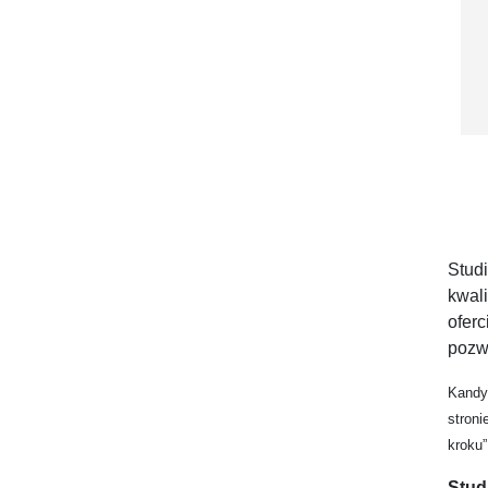
Stud
kwali
ofer
pozwa
Kandy
stroni
kroku”
Stud