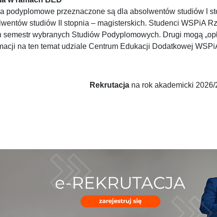
a podyplomowe przeznaczone są dla absolwentów studiów I stopn
lwentów studiów II stopnia – magisterskich. Studenci WSPiA Rz
n semestr wybranych Studiów Podyplomowych. Drugi mogą „op
rmacji na ten temat udziale Centrum Edukacji Dodatkowej WSPi
Rekrutacja
na rok akademicki 2026