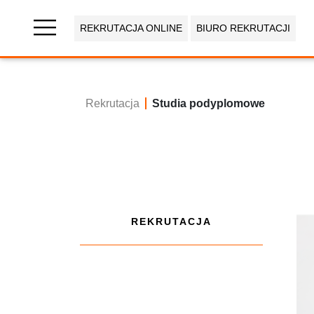
REKRUTACJA ONLINE
BIURO REKRUTACJI
Wybierz
swój
Rekrutacja
Studia podyplomowe
kierunek
studiów
Studia I
stopnia i
jednolite
magisterskie
Studia
REKRUTACJA
II
stopnia
Studia
podyplomowe
Seminarium