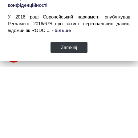
конфіденційності
.
У 2016 році Європейський парламент опублікував
Регламент 2016/679 про захист персональних даних,
відомий як RODO ... -
більше
Zamknij
WSPIA Rzeszowska Szkoła Wyższa
Інформація для абітурієнтів
вул. Cegielniana 14 (сторона al. Rejtana)
телефон: +48 514 194 892
35-310 Жешув
0048 17 867 04 80