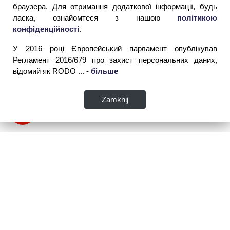
браузера. Для отримання додаткової інформації, будь
ласка, ознайомтеся з нашою
політикою
конфіденційності
.
У 2016 році Європейський парламент опублікував
Регламент 2016/679 про захист персональних даних,
відомий як RODO ... -
більше
Zamknij
WSPIA Rzeszowska Szkoła Wyższa
Інформація для абітурієнтів
вул. Cegielniana 14 (сторона al. Rejtana)
телефон: +48 514 194 892