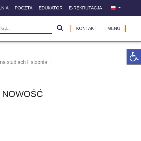
LNIA
POCZTA
EDUKATOR
E-REKRUTACJA
KONTAKT
MENU
na studiach II stopnia
 - NOWOŚĆ