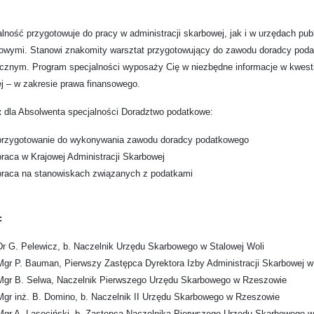
lność przygotowuje do pracy w administracji skarbowej, jak i w urzędach p
sowymi. Stanowi znakomity warsztat przygotowujący do zawodu doradcy pod
cznym. Program specjalności wyposaży Cię w niezbędne informacje w kwestii
j – w zakresie prawa finansowego.
:
dla Absolwenta specjalności Doradztwo podatkowe:
przygotowanie do wykonywania zawodu doradcy podatkowego
praca w Krajowej Administracji Skarbowej
praca na stanowiskach związanych z podatkami
:
Dr G. Pelewicz, b. Naczelnik Urzędu Skarbowego w Stalowej Woli
Mgr P. Bauman, Pierwszy Zastępca Dyrektora Izby Administracji Skarbowej 
Mgr B. Selwa, Naczelnik Pierwszego Urzędu Skarbowego w Rzeszowie
Mgr inż. B. Domino, b. Naczelnik II Urzędu Skarbowego w Rzeszowie
Mgr A. Lasociński, b. Zastępca Naczelnika Pierwszego Urzędu Skarbowego 