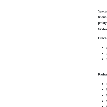
Specja
finan
prakty
szerze
Praca
Kadra