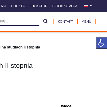
LNIA
POCZTA
EDUKATOR
E-REKRUTACJA
KONTAKT
MENU
 na studiach II stopnia
 II stopnia
więcej ...