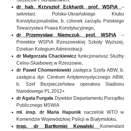
dr hab. Krzysztof Eckhardt, prof. WSPiA
–
sekretarz Polsko-Ukraińskiego Klubu
Konstytucjonalistów, b. członek zarządu Polskiego
Towarzystwa Prawa Konstytucyjnego,
dr Przemysław Niemczuk, prof. WSPiA
–
Prorektor WSPiA Rzeszowskiej Szkoły Wyższej,
Dziekan Kolegium Administracji
dr Małgorzata Chackiewicz
funkcjonariusz Służby
Celno-Skarbowej w Rzeszowie,
dr Paweł Chomentowski
zastępca Szefa ABW, b.
zastępca dyr. Centrum Antyterrorystycznego ABW,
b. Szef Bezpieczeństwa operatora Stadionu
Narodowego PL.2012+
dr Agata Furgała
Dyrektor Departamentu Porządku
Publicznego MSWiA
mł. insp. dr Maria Hapunik
naczelnik WTO w
Komendzie Wojewódzkiej Policji w Białymstoku,
insp. dr Bartłomiej Kowalski
Komendant