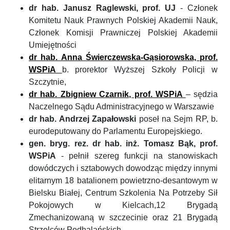
dr hab. Janusz Raglewski, prof. UJ
- Członek
Komitetu Nauk Prawnych Polskiej Akademii Nauk,
Członek Komisji Prawniczej Polskiej Akademii
Umiejętności
dr hab. Anna Świerczewska-Gąsiorowska, prof.
WSPiA
b. prorektor Wyższej Szkoły Policji w
Szczytnie,
dr hab. Zbigniew Czarnik, prof. WSPiA
– sędzia
Naczelnego Sądu Administracyjnego w Warszawie
dr hab. Andrzej Zapałowski
poseł na Sejm RP, b.
eurodeputowany do Parlamentu Europejskiego.
gen. bryg. rez. dr hab. inż. Tomasz Bąk, prof.
WSPiA
- pełnił szereg funkcji na stanowiskach
dowódczych i sztabowych dowodząc między innymi
elitarnym 18 batalionem powietrzno-desantowym w
Bielsku Białej, Centrum Szkolenia Na Potrzeby Sił
Pokojowych w Kielcach,12 Brygadą
Zmechanizowaną w szczecinie oraz 21 Brygadą
Strzelców Podhalańskich.