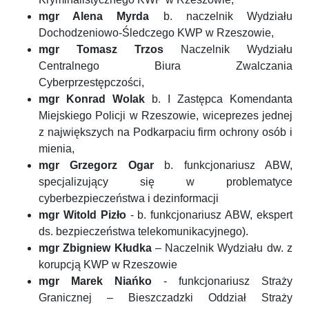
mgr Alena Myrda
b. naczelnik Wydziału
Dochodzeniowo-Śledczego KWP w Rzeszowie,
mgr Tomasz Trzos
Naczelnik Wydziału
Centralnego Biura Zwalczania
Cyberprzestępczości,
mgr Konrad Wolak
b. I Zastępca Komendanta
Miejskiego Policji w Rzeszowie, wiceprezes jednej
z największych na Podkarpaciu firm ochrony osób i
mienia,
mgr Grzegorz Ogar
b. funkcjonariusz ABW,
specjalizujący się w problematyce
cyberbezpieczeństwa i dezinformacji
mgr Witold Pizło
- b. funkcjonariusz ABW, ekspert
ds. bezpieczeństwa telekomunikacyjnego).
mgr Zbigniew Kłudka
– Naczelnik Wydziału dw. z
korupcją KWP w Rzeszowie
mgr Marek Niańko
- funkcjonariusz Straży
Granicznej – Bieszczadzki Oddział Straży