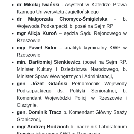
dr Mikołaj Iwański
- Asystent w Katedrze Prawa
Karnego Uniwersytetu Jagiellońskiego
dr Małgorzata Chomycz-Śmigielska
– b.
Wojewoda Podkarpacki, b. poseł na Sejm RP
mgr Alicja Kuroń
– sędzia Sądu Rejonowego w
Rzeszowie
mgr Paweł Sidor
– analityk kryminalny KWP w
Rzeszowie
min. Bartłomiej Sienkiewicz
(poseł na Sejm RP,
Minister Kultury i Dziedzictwa Narodowego, b.
Minister Spraw Wewnętrznych i Administracji,
gen. Józef Gdański
Pełnomocnik Wojewody
Podkarpackiego ds. Polityki Senioralnej, b.
Komendant Wojewódzki Policji w Rzeszowie i
Olsztynie,
gen. Dominik Tracz
b. Komendant Główny Straży
Granicznej,
mgr Andrzej Bodzioch
b. naczelnik Laboratorium
Kryminalistycznego KWP w Rzeszowie,