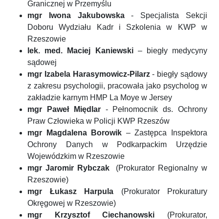
Granicznej w Przemyślu
mgr Iwona Jakubowska
- Specjalista Sekcji
Doboru Wydziału Kadr i Szkolenia w KWP w
Rzeszowie
lek. med. Maciej Kaniewski
– biegły medycyny
sądowej
mgr Izabela Harasymowicz-Pilarz
- biegły sądowy
z zakresu psychologii, pracowała jako psycholog w
zakładzie karnym HMP La Moye w Jersey
mgr Paweł Międlar
- Pełnomocnik ds. Ochrony
Praw Człowieka w Policji KWP Rzeszów
mgr
Magdalena Borowik
– Zastępca Inspektora
Ochrony Danych w Podkarpackim Urzędzie
Wojewódzkim w Rzeszowie
mgr Jaromir Rybczak
(Prokurator Regionalny w
Rzeszowie)
mgr Łukasz Harpula
(Prokurator Prokuratury
Okręgowej w Rzeszowie)
mgr Krzysztof Ciechanowski
(Prokurator,