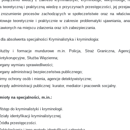
 teoretyczną i praktyczną wiedzę o przyczynach przestępczości, jej przeja
 zrozumienie procesów zachodzących w społeczeństwie oraz na właściwą,
towuje teoretycznie i praktycznie w zakresie problematyki ujawniania, an
awionych na miejscu zdarzenia oraz ich zabezpieczania.
a
dla absolwenta specjalności Kryminalistyka i kryminologia:
służby i formacje mundurowe m.in. Policja, Straż Graniczna, Agenc
Antykorupcyjne, Służba Więzienna;
organy wymiaru sprawiedliwości;
organy administracji bezpieczeństwa publicznego;
firmy ochrony osób i mienia, agencje detektywistyczne;
urzędy administracji publicznej: kurator, mediator i pracownik socjalny.
mioty na specjalności, m.in.:
Wstęp do kryminalistyki i kryminologii.
Działy identyfikacji kryminalistycznej.
Źródła przestępczości.
Daktyloskopia i inne metody identyfikacji człowieka.