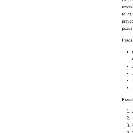
uzyska
to na
przygo
pozost
Prac
Przed