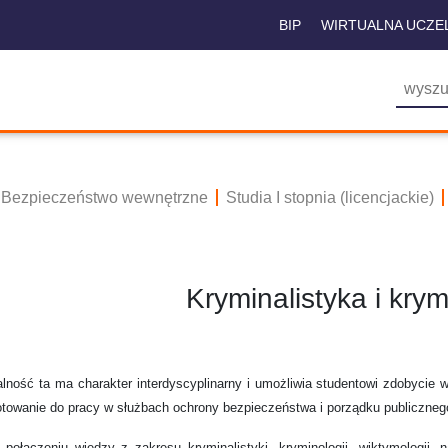
BIP
WIRTUALNA UCZE
Bezpieczeństwo wewnętrzne
Studia I stopnia (licencjackie)
Kryminalistyka i krym
lność ta ma charakter interdyscyplinarny i umożliwia studentowi zdobycie 
otowanie do pracy w służbach ochrony bezpieczeństwa i porządku publiczneg
i połączeniu wiedzy z zakresu kryminalistyki, kryminologii, wiktymologii