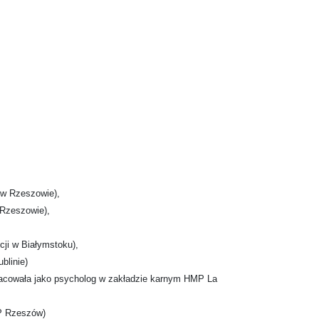
 w Rzeszowie),
Rzeszowie),
ji w Białymstoku),
blinie)
racowała jako psycholog w zakładzie karnym HMP La
P Rzeszów)