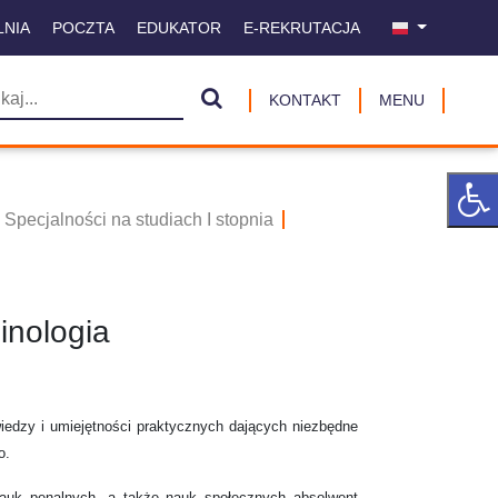
LNIA
POCZTA
EDUKATOR
E-REKRUTACJA
KONTAKT
MENU
Specjalności na studiach I stopnia
inologia
wiedzy i umiejętności praktycznych dających niezbędne
o.
, nauk penalnych, a także nauk społecznych absolwent