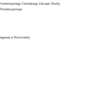
 Penitencjarnego Centralnego Zarządu Służby
 Penitencjarnego
kręgowej w Rzeszowie)