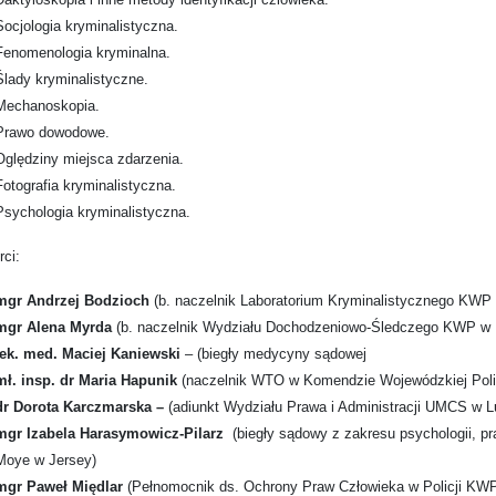
Socjologia kryminalistyczna.
Fenomenologia kryminalna.
Ślady kryminalistyczne.
Mechanoskopia.
Prawo dowodowe.
Oględziny miejsca zdarzenia.
Fotografia kryminalistyczna.
Psychologia kryminalistyczna.
rci:
mgr Andrzej Bodzioch
(b. naczelnik Laboratorium Kryminalistycznego KWP
mgr Alena Myrda
(b. naczelnik Wydziału Dochodzeniowo-Śledczego KWP w 
lek. med. Maciej Kaniewski
– (biegły medycyny sądowej
mł. insp. dr Maria Hapunik
(naczelnik WTO w Komendzie Wojewódzkiej Polic
dr Dorota Karczmarska –
(adiunkt Wydziału Prawa i Administracji UMCS w Lu
mgr Izabela Harasymowicz-Pilarz
(biegły sądowy z zakresu psychologii, p
Moye w Jersey)
mgr Paweł Międlar
(Pełnomocnik ds. Ochrony Praw Człowieka w Policji KW