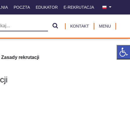
LNIA
POCZTA
EDUKATOR
E-REKRUTACJA
KONTAKT
MENU
Zasady rekrutacji
cji