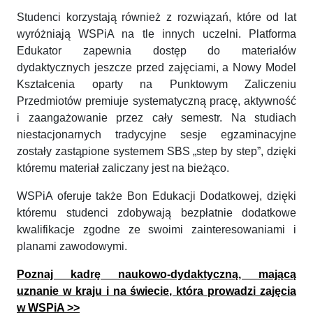
Studenci korzystają również z rozwiązań, które od lat
wyróżniają WSPiA na tle innych uczelni. Platforma
Edukator zapewnia dostęp do materiałów
dydaktycznych jeszcze przed zajęciami, a Nowy Model
Kształcenia oparty na Punktowym Zaliczeniu
Przedmiotów premiuje systematyczną pracę, aktywność
i zaangażowanie przez cały semestr. Na studiach
niestacjonarnych tradycyjne sesje egzaminacyjne
zostały zastąpione systemem SBS „step by step”, dzięki
któremu materiał zaliczany jest na bieżąco.
WSPiA oferuje także Bon Edukacji Dodatkowej, dzięki
któremu studenci zdobywają bezpłatnie dodatkowe
kwalifikacje zgodne ze swoimi zainteresowaniami i
planami zawodowymi.
Poznaj kadrę naukowo-dydaktyczną, mającą
uznanie w kraju i na świecie, która prowadzi zajęcia
w WSPiA >>