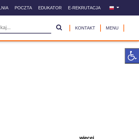
LNIA
POCZTA
EDUKATOR
E-REKRUTACJA
KONTAKT
MENU
więcej ...