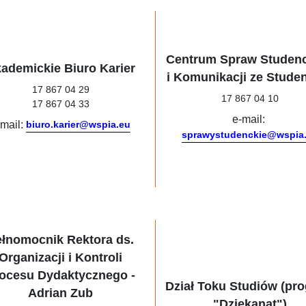
Centrum Spraw Studen
ademickie Biuro Karier
i Komunikacji ze Stude
17 867 04 29
17 867 04 10
17 867 04 33
e-mail:
-mail:
biuro.karier@wspia.eu
sprawystudenckie@wspia
ełnomocnik Rektora ds.
Organizacji i Kontroli
ocesu Dydaktycznego -
Dział Toku Studiów (pr
Adrian Zub
"Dziekanat")