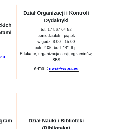
Dział Organizacji i Kontroli
Dydaktyki
ckich
tel. 17 867 04 52
ntami
poniedziałek - piątek
w godz. 8.00 - 15.00
pok. 2.05, bud. "B", II p.
Edukator, organizacja sesji, egzaminów,
.eu
SBS
e-mail:
nws@wspia.eu
ogram
Dział Nauki i Biblioteki
(Biblioteka)