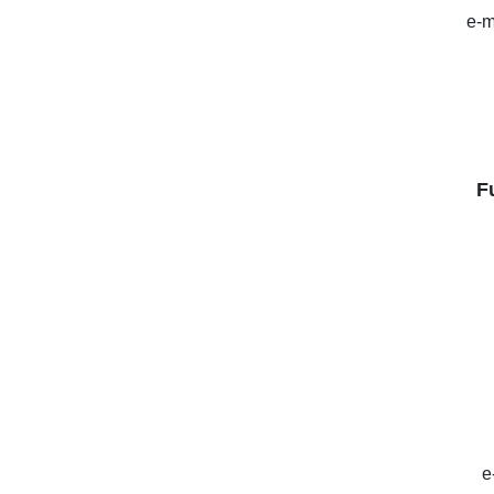
e-m
F
e