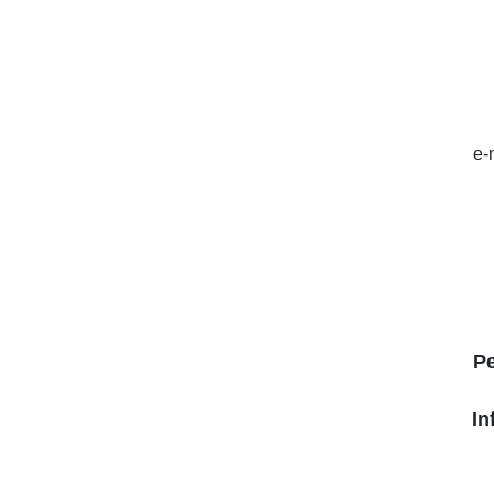
e-
P
In