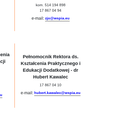
kom. 514 194 898
17 867 04 94
e-mail:
zjo@wspia.eu
cenia
Pełnomocnik Rektora ds.
cji
Kształcenia Praktycznego i
Edukacji Dodatkowej - dr
Hubert Kawalec
17 867 04 10
e-mail:
hubert.kawalec@wspia.eu
eu