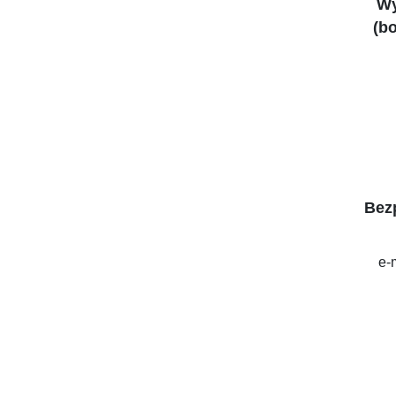
Wy
(bo
Bez
e-