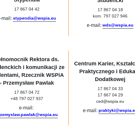
Studencki
17 867 04 42
17 867 04 18
kom. 797 027 946
-mail:
stypendia@wspia.eu
e-mail:
wds@wspia.eu
ełnomocnik Rektora ds.
Centrum Karier, Kształ
enckich i komunikacji ze
Praktycznego i Eduka
dentami, Rzecznik WSPiA
Dodatkowej
- Przemysław Pawlak
17 867 04 33
17 867 04 72
17 867 04 29
+48 797 027 937
ced@wspia.eu
e-mail:
e-mail:
praktyki@wspia.
rzemyslaw.pawlak@wspia.eu