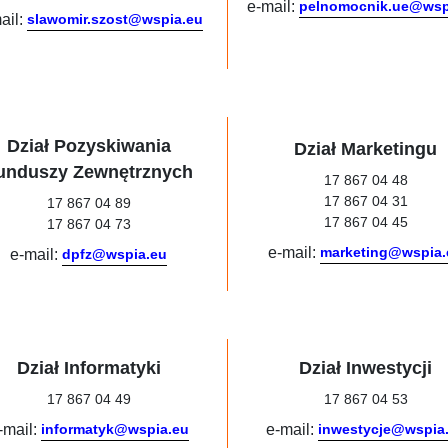
e-mail:
pelnomocnik.ue@wsp
ail:
slawomir.szost@wspia.eu
Dział Pozyskiwania
Dział Marketingu
unduszy Zewnętrznych
17 867 04 48
17 867 04 31
17 867 04 89
17 867 04 45
17 867 04 73
e-mail:
marketing@wspia.
e-mail:
dpfz@wspia.eu
Dział Informatyki
Dział Inwestycji
17 867 04 49
17 867 04 53
-mail:
informatyk@wspia.eu
e-mail:
inwestycje@wspia