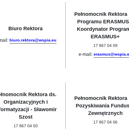
Pełnomocnik Rektora 
Programu ERASMUS
Biuro Rektora
Koordynator Progra
ERASMUS+
mail:
biuro.rektora@wspia.eu
17 867 04 09
e-mail:
erasmus@wspia.
ełnomocnik Rektora ds.
Pełnomocnik Rektora 
Organizacyjnych i
Pozyskiwania Fundu
formatyzacji - Sławomir
Zewnętrznych
Szost
17 867 04 06
17 867 04 50