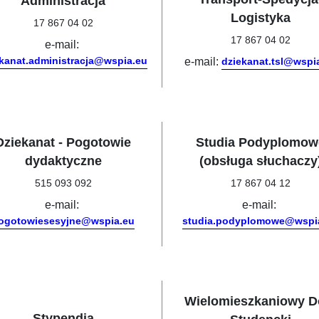
Administracja
Logistyka
17 867 04 02
17 867 04 02
e-mail:
ekanat.administracja@wspia.eu
e-mail:
dziekanat.tsl@wspi
Dziekanat - Pogotowie
Studia Podyplomow
dydaktyczne
(obsługa słuchaczy
515 093 092
17 867 04 12
e-mail:
e-mail:
ogotowiesesyjne@wspia.eu
studia.podyplomowe@wspi
Wielomieszkaniowy 
Stypendia