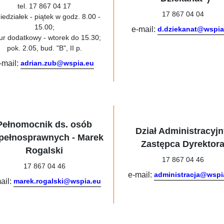
tel. 17 867 04 17
17 867 04 04
iedziałek - piątek w godz. 8.00 -
15.00;
e-mail:
d.dziekanat@wspia
ur dodatkowy - wtorek do 15.30;
pok. 2.05, bud. "B", II p.
-mail:
adrian.zub@wspia.eu
Pełnomocnik ds. osób
Dział Administracyjn
pełnosprawnych - Marek
Zastępca Dyrektor
Rogalski
17 867 04 46
17 867 04 46
e-mail:
administracja@wspi
ail:
marek.rogalski@wspia.eu