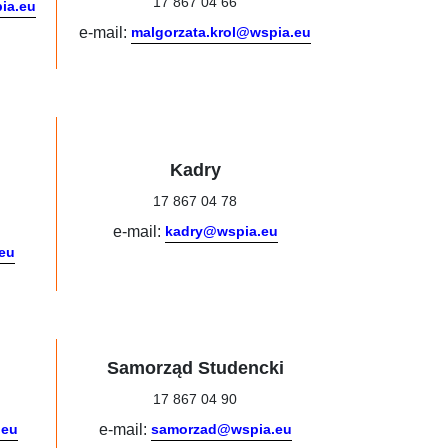
17 867 04 66
ia.eu
e-mail:
malgorzata.krol@wspia.eu
Kadry
17 867 04 78
e-mail:
kadry@wspia.eu
eu
Samorząd Studencki
17 867 04 90
.eu
e-mail:
samorzad@wspia.eu