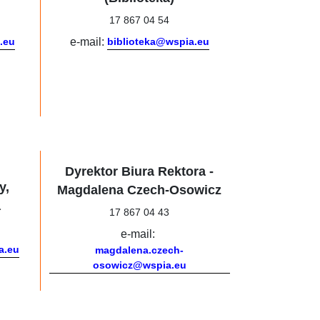
17 867 04 54
.eu
e-mail:
biblioteka@wspia.eu
Dyrektor Biura Rektora -
y,
Magdalena Czech-Osowicz
a
17 867 04 43
e-mail:
a.eu
magdalena.czech-
osowicz@wspia.eu