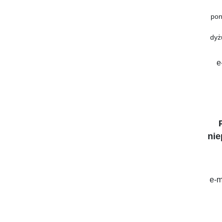
pon
dyż
e
nie
e-m