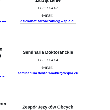
Zarządzanie
17 867 04 02
e-mail:
dziekanat.zarzadzanie@wspia.eu
a.eu
e
Seminaria Doktoranckie
)
17 867 04 54
e-mail:
seminarium.doktoranckie@wspia.eu
a.eu
Dom
Zespół Języków Obcych