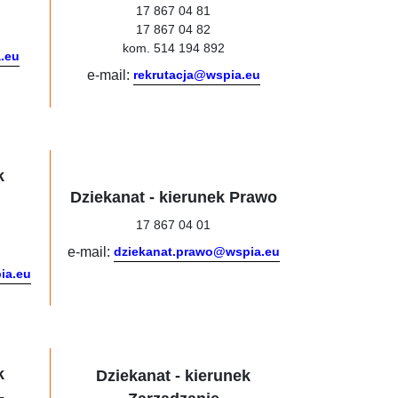
17 867 04 81
17 867 04 82
kom. 514 194 892
a.eu
e-mail:
rekrutacja@wspia.eu
k
Dziekanat - kierunek Prawo
17 867 04 01
e-mail:
dziekanat.prawo@wspia.eu
ia.eu
k
Dziekanat - kierunek
-