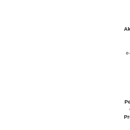
Ak
e
P
Pr