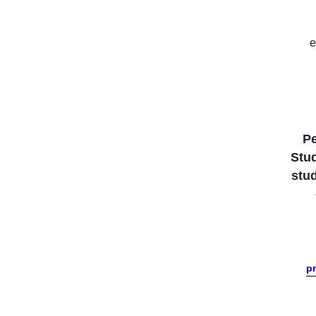
e
P
Stud
stu
p