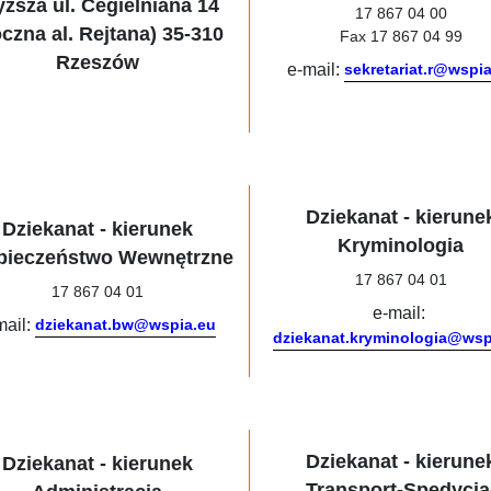
ższa ul. Cegielniana 14
17 867 04 00
czna al. Rejtana) 35-310
Fax 17 867 04 99
Rzeszów
e-mail:
sekretariat.r@wspi
Dziekanat - kierune
Dziekanat - kierunek
Kryminologia
pieczeństwo Wewnętrzne
17 867 04 01
17 867 04 01
e-mail:
mail:
dziekanat.bw@wspia.eu
dziekanat.kryminologia@wsp
Dziekanat - kierune
Dziekanat - kierunek
Transport-Spedycja