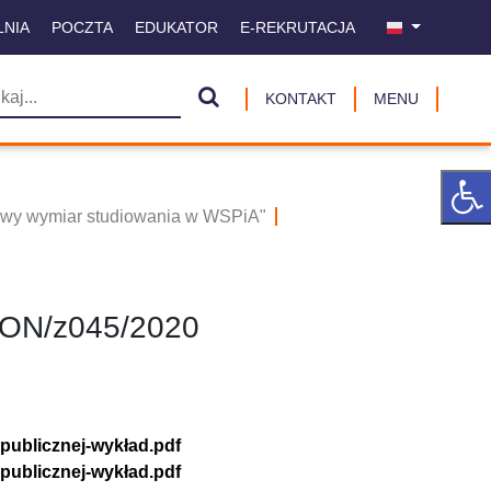
LNIA
POCZTA
EDUKATOR
E-REKRUTACJA
KONTAKT
MENU
owy wymiar studiowania w WSPiA"
/KON/z045/2020
 publicznej-wykład.pdf
 publicznej-wykład.pdf