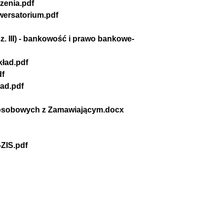
zenia.pdf
wersatorium.pdf
z. III) - bankowość i prawo bankowe-
kład.pdf
df
ad.pdf
 i osobowych z Zamawiającym.docx
-ZIS.pdf