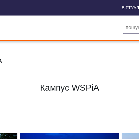
ВІРТУА
A
Кампус WSPiA