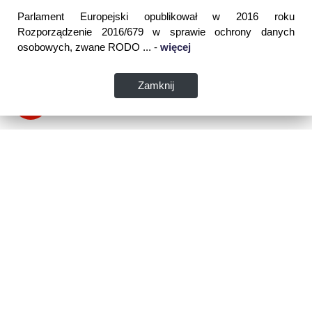
Parlament Europejski opublikował w 2016 roku
Rozporządzenie 2016/679 w sprawie ochrony danych
osobowych, zwane RODO ... -
więcej
Zamknij
Dane kontaktowe:
WSPIA Rzeszowska Szkoła Wyższa
ul. Cegielniana 14 (boczna al. Rejtana)
35-310 Rzeszów
tel. 17 867 04 00